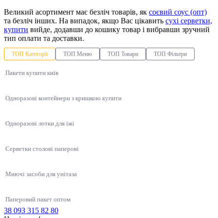
Великий асортимент має безліч товарів, як
соєвий соус (опт)
та безліч інших. На випадок, якщо Вас цікавить
сухі серветки,
купити
вийде, додавши до кошику товар і вибравши зручний
тип оплати та доставки.
ТОП Категорії
ТОП Меню
ТОП Товари
ТОП Фільтри
Пакети купити київ
Одноразові контейнери з кришкою купити
Одноразові лотки для їжі
Серветки столові паперові
Миючі засоби для унітаза
Паперовий пакет оптом
38 093 315 82 80
Упаковка для суші, соусів, WOK