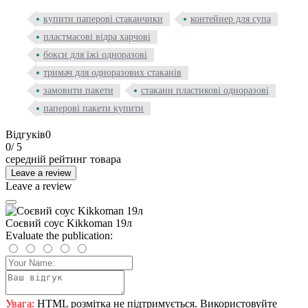
купити паперові стаканчики
контейнер для супа
пластмасові відра харчові
бокси для їжі одноразові
тримач для одноразових стаканів
замовити пакети
стакани пластикові одноразові
паперові пакети купити
Відгуків
0
0
/ 5
середній рейтинг товара
Leave a review
Leave a review
Соєвий соус Kikkoman 19л
Evaluate the publication:
Увага:
HTML розмітка не підтримується. Використовуйте