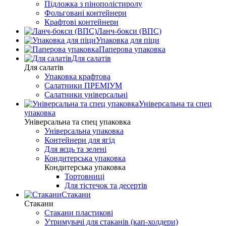
Підложка з пінополістиролу
Фольговані контейнери
Крафтові контейнери
Ланч-бокси (ВПС)
Упаковка для піци
Паперова упаковка
Для салатів
Для салатів
Упаковка крафтова
Салатники ПРЕМІУМ
Салатники універсальні
Універсальна та спец
упаковка
Універсальна та спец упаковка
Універсальна упаковка
Контейнери для ягід
Для яєць та зелені
Кондитерська упаковка
Кондитерська упаковка
Тортовниці
Для тістечок та десертів
Стакани
Стакани
Стакани пластикові
Утримувачі для стаканів (кап-холдери)