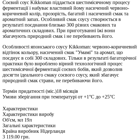
Соєвий соус Kikkoman піддається шестимісячному процесу
ферментації і набуває властивий йому насичений червоно-
коричневий колір, прозорість, багатий і насичений смак та
ароматний запах. Особливий смак соусу створюється в
результаті поєднання близько 300 різних смакових та
ароматичних складових. При приготуванні їжі вони
збагачують природний смак і не перебивають його.
Особливості японського соусу Kikkoman: червоно-коричневий
відтінок кольору, насичений смак "Умамі" та аромат, що
поєднує в собі 300 складових. Тільки в результаті багаторічної
практики було вироблено вірний технологічний процес
шестимісячної ферментації соєвих бобів, який дозволив
досягти ідеального смаку соєвого соусу, який збагачує
природний смак страви, не перебиваючи його.
Термін придатності (міс.)18 місяців
Умови зберігання при температурі от +1°C до +25°C
Характеристики
Характеристики виробу
Об'єм, мл
19л
Загальні характеристики
Країна виробник
Нідерланди
3 119.00 грн.