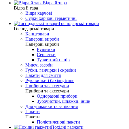
Відра й тара
Відра й тара
Відра харчові
Судки харчові герметичні
Господарські товари
Господарські товари
Канцтовари
Паперові вироби
Паперові вироби
Рушники
Серветки
Туалетний папір
Миючі засоби
Губки, ганчірки і скребки
Пакети для сміття
Рукавички і бахіли, інше
Прибори та аксесуари
Прибори та аксесуари
Одноразові прибори
Зубочистки, шпажки, інше
Для упаковки та запікання
Пакети
Пакети
Поліетиленові пакети
Похідні гаджети