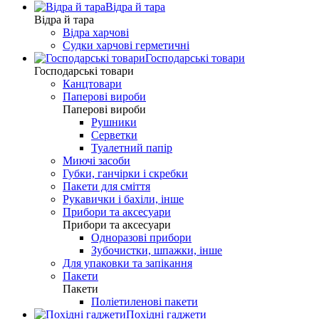
Відра й тара
Відра й тара
Відра харчові
Судки харчові герметичні
Господарські товари
Господарські товари
Канцтовари
Паперові вироби
Паперові вироби
Рушники
Серветки
Туалетний папір
Миючі засоби
Губки, ганчірки і скребки
Пакети для сміття
Рукавички і бахіли, інше
Прибори та аксесуари
Прибори та аксесуари
Одноразові прибори
Зубочистки, шпажки, інше
Для упаковки та запікання
Пакети
Пакети
Поліетиленові пакети
Похідні гаджети