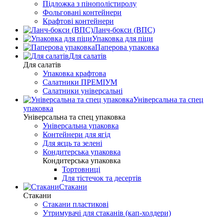
Підложка з пінополістиролу
Фольговані контейнери
Крафтові контейнери
Ланч-бокси (ВПС)
Упаковка для піци
Паперова упаковка
Для салатів
Для салатів
Упаковка крафтова
Салатники ПРЕМІУМ
Салатники універсальні
Універсальна та спец
упаковка
Універсальна та спец упаковка
Універсальна упаковка
Контейнери для ягід
Для яєць та зелені
Кондитерська упаковка
Кондитерська упаковка
Тортовниці
Для тістечок та десертів
Стакани
Стакани
Стакани пластикові
Утримувачі для стаканів (кап-холдери)