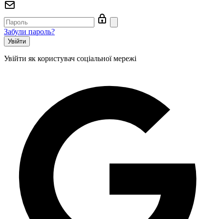
Харчові пластикові відра
Коробочка чорна для картоплі фрі велик 165х105х50 мм
Одноразові стакани 200 мл оптом
Одноразові контейнери купити україна
Забули пароль?
Стакан полімерний без кришки 95060 на 250 мл, 1000 шт/ящ
Упаковка для тортів з полістиролу (PS)
Купити пластикову упаковку для торта
Увійти як користувач соціальної мережі
Тримач для стаканів на 4 секції, 110 шт/уп
Чорний контейнер для суші
Купити пакети
Картонна коробочка крафт для картоплі фрі велика
Тара 0.75 л для їжі
Пластикова упаковка для тортів купити
Одноразова упаковка для тортів квадратна ПС-53 на 2250 мл, 110 шт/уп
Крафтові миски для поке
Коробочки для китайської локшини
Ложка прозора Лайт столова одноразова, 100 шт/уп
Упаковка для рису 750 мл
Купити коробки для китайської локшини
Відро прямокутне для харчових продуктів 3 л
Червоні супниці паперові
Підкладки для харчових продуктів
Ланч-бокс MB-3 чорний з пінополістиролу (240х210х70), 150 шт/уп
Одноразові стакани одеса