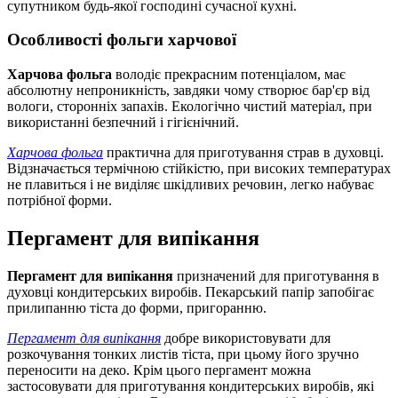
супутником будь-якої господині сучасної кухні.
Особливості фольги харчової
Харчова фольга
володіє прекрасним потенціалом, має
абсолютну непроникність, завдяки чому створює бар'єр від
вологи, сторонніх запахів. Екологічно чистий матеріал, при
використанні безпечний і гігієнічний.
Харчова фольга
практична для приготування страв в духовці.
Відзначається термічною стійкістю, при високих температурах
не плавиться і не виділяє шкідливих речовин, легко набуває
потрібної форми.
Пергамент для випікання
Пергамент для випікання
призначений для приготування в
духовці кондитерських виробів. Пекарський папір запобігає
прилипанню тіста до форми, пригоранню.
Пергамент для випікання
добре використовувати для
розкочування тонких листів тіста, при цьому його зручно
переносити на деко. Крім цього пергамент можна
застосовувати для приготування кондитерських виробів, які