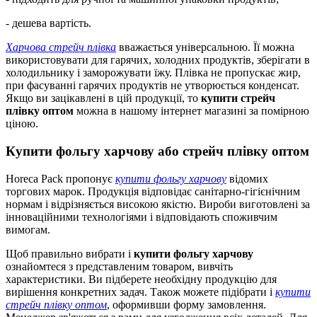
- дешева вартість.
Харчова стрейч плівка
вважається універсальною. Її можна
використовувати для гарячих, холодних продуктів, зберігати в
холодильнику і заморожувати їжу. Плівка не пропускає жир,
при фасуванні гарячих продуктів не утворюється конденсат.
Якщо ви зацікавлені в цій продукції, то
купити стрейч
плівку оптом
можна в нашому інтернет магазині за помірною
ціною.
Купити фольгу харчову або стрейч плівку оптом
Horeca Pack пропонує
купити фольгу харчову
відомих
торгових марок. Продукція відповідає санітарно-гігієнічним
нормам і відрізняється високою якістю. Вироби виготовлені за
інноваційними технологіями і відповідають споживчим
вимогам.
Щоб правильно вибрати і
купити фольгу харчову
ознайомтеся з представленим товаром, вивчіть
характеристики. Ви підберете необхідну продукцію для
вирішення конкретних задач. Також можете підібрати і
купити
стрейч плівку оптом
, оформивши форму замовлення.