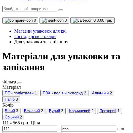
0
0
0
0.00 грн.
Магазин упаковок для їжі
Господарські товари
Для упаковки та запікання
Матеріали для упаковки та
запікання
Фільтр
Матеріал
ПЕ - поліетилен
1
ПВХ - полівінілхлорид
2
Алюміній
2
Папір
8
Колір
Білий
3
Бежевий
2
Бурий
3
Коричневий
2
Прозорий
1
Срібний
2
111
-
565
грн.
Ціна
-
грн.