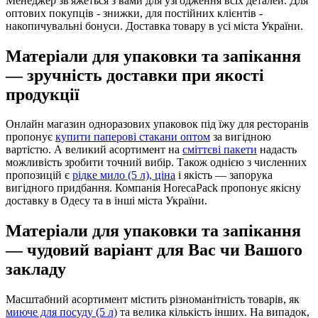
Менеджер зв'яжеться з вами для узгодження всіх деталей. Для
оптових покупців - знижки, для постійних клієнтів -
накопичувальні бонуси. Доставка товару в усі міста України.
Матеріали для упаковки та запікання
— зручність доставки при якості
продукції
Онлайн магазин одноразових упаковок під їжу для ресторанів
пропонує
купити паперові стакани оптом
за вигідною
вартістю. А великий асортимент на
сміттєві пакети
надасть
можливість зробити точний вибір. Також однією з численних
пропозицій є
рідке мило (5 л), ціна
і якість — запорука
вигідного придбання. Компанія HorecaPack пропонує якісну
доставку в Одесу та в інші міста України.
Матеріали для упаковки та запікання
— чудовий варіант для Вас чи Вашого
закладу
Масштабний асортимент містить різноманітність товарів, як
миюче для посуду (5 л)
та велика кількість інших. На випадок,