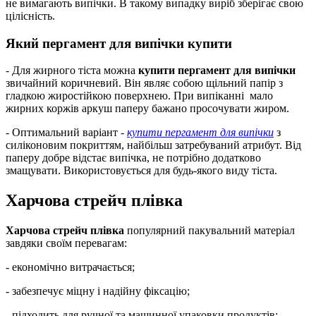
не вимагають випічки. В такому випадку виріб зберігає свою
цілісність.
Який пергамент для випічки купити
- Для жирного тіста можна
купити пергамент для випічки
звичайний коричневий. Він являє собою щільний папір з
гладкою жиростійкою поверхнею. При випіканні мало
жирних коржів аркуш паперу бажано просочувати жиром.
- Оптимальний варіант -
купити пергамент для випічки
з
силіконовим покриттям, найбільш затребуваний атрибут. Від
паперу добре відстає випічка, не потрібно додатково
змащувати. Використовується для будь-якого виду тіста.
Харчова стрейч плівка
Харчова стрейч плівка
популярний пакувальний матеріал
завдяки своїм перевагам:
- економічно витрачається;
- забезпечує міцну і надійну фіксацію;
- підходить для ручної та машинної упаковки продуктів;