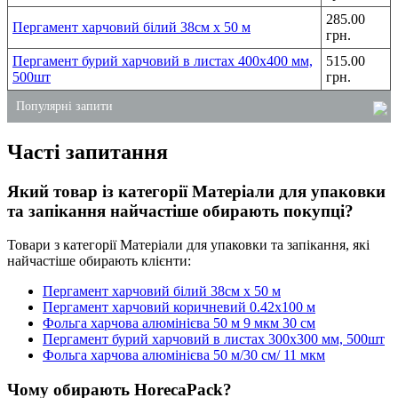
285.00
Пергамент харчовий білий 38см х 50 м
грн.
Пергамент бурий харчовий в листах 400х400 мм,
515.00
500шт
грн.
Популярні запити
Часті запитання
паперові пакети київ купити
одноразові стакани пластикові купити
Який товар із категорії Матеріали для упаковки
одноразова упаковка для торта
та запікання найчастіше обирають покупці?
відро для харчових продуктів
Товари з категорії Матеріали для упаковки та запікання, які
купити підкладки для продуктів
найчастіше обирають клієнти:
сміттєві пакети київ
Пергамент харчовий білий 38см х 50 м
Пергамент харчовий коричневий 0.42х100 м
Фольга харчова алюмінієва 50 м 9 мкм 30 см
Пергамент бурий харчовий в листах 300х300 мм, 500шт
Фольга харчова алюмінієва 50 м/30 см/ 11 мкм
Чому обирають HorecaPack?