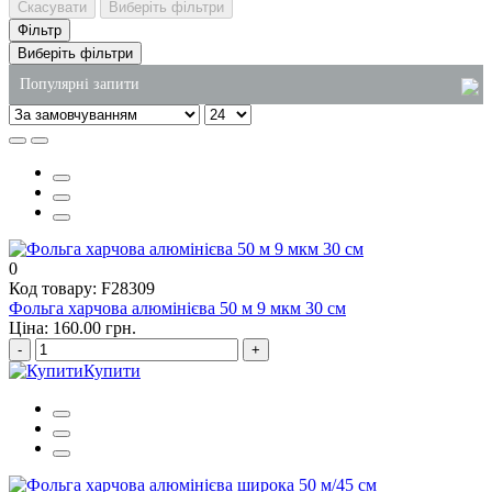
Скасувати
Виберіть фільтри
Фільтр
Виберіть фільтри
Популярні запити
паперові пакети київ купити
одноразові стакани пластикові купити
одноразова упаковка для торта
відро для харчових продуктів
купити підкладки для продуктів
0
Код товару: F28309
сміттєві пакети київ
Фольга харчова алюмінієва 50 м 9 мкм 30 см
Ціна: 160.00 грн.
-
+
Купити