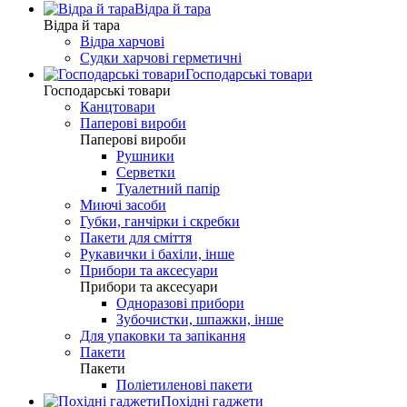
Відра й тара
Відра й тара
Відра харчові
Судки харчові герметичні
Господарські товари
Господарські товари
Канцтовари
Паперові вироби
Паперові вироби
Рушники
Серветки
Туалетний папір
Миючі засоби
Губки, ганчірки і скребки
Пакети для сміття
Рукавички і бахіли, інше
Прибори та аксесуари
Прибори та аксесуари
Одноразові прибори
Зубочистки, шпажки, інше
Для упаковки та запікання
Пакети
Пакети
Поліетиленові пакети
Похідні гаджети