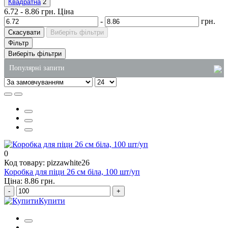
Квадратна
2
6.72
-
8.86
грн.
Ціна
-
грн.
Скасувати
Виберіть фільтри
Фільтр
Виберіть фільтри
Популярні запити
купити підкладки для фасування
крафтові паперові пакети
рідке мило для рук 5л
упаковка для суші замовити
засіб для миття плити від жиру
0
Код товару: pizzawhite26
купити миюче в україні
Коробка для піци 26 см біла, 100 шт/уп
Ціна: 8.86 грн.
-
+
Купити