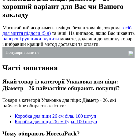
хороший варіант для Вас чи Вашого
закладу
Масштабний асортимент вміщує безліч товарів, зокрема
засіб
для миття підлоги (5 л)
та інші. На випадок, якщо Вас цікавить
паперові рушники, купити
можете, додавши до кошику товар
і вибравши кращий метод доставки та оплати.
Популярні запити
Часті запитання
купити підкладки для фасування
крафтові паперові пакети
Який товар із категорії Упаковка для піци:
рідке мило для рук 5л
Діаметр - 26 найчастіше обирають покупці?
упаковка для суші замовити
Товари з категорії Упаковка для піци: Діаметр - 26, які
засіб для миття плити від жиру
найчастіше обирають клієнти:
купити миюче в україні
Коробка для піци 26 см біла, 100 шт/уп
Коробка для піци 26 см бура, 100 шт/уп
Чому обирають HorecaPack?