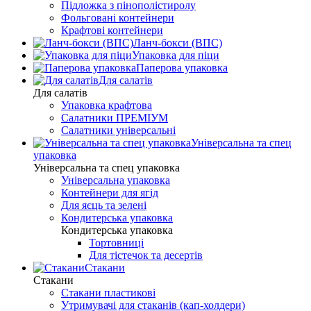
Підложка з пінополістиролу
Фольговані контейнери
Крафтові контейнери
Ланч-бокси (ВПС)
Упаковка для піци
Паперова упаковка
Для салатів
Для салатів
Упаковка крафтова
Салатники ПРЕМІУМ
Салатники універсальні
Універсальна та спец
упаковка
Універсальна та спец упаковка
Універсальна упаковка
Контейнери для ягід
Для яєць та зелені
Кондитерська упаковка
Кондитерська упаковка
Тортовниці
Для тістечок та десертів
Стакани
Стакани
Стакани пластикові
Утримувачі для стаканів (кап-холдери)