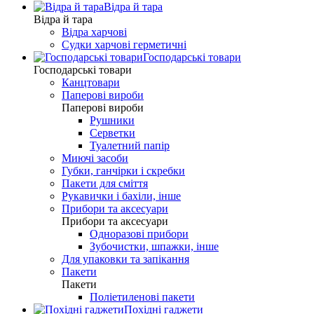
Відра й тара
Відра й тара
Відра харчові
Судки харчові герметичні
Господарські товари
Господарські товари
Канцтовари
Паперові вироби
Паперові вироби
Рушники
Серветки
Туалетний папір
Миючі засоби
Губки, ганчірки і скребки
Пакети для сміття
Рукавички і бахіли, інше
Прибори та аксесуари
Прибори та аксесуари
Одноразові прибори
Зубочистки, шпажки, інше
Для упаковки та запікання
Пакети
Пакети
Поліетиленові пакети
Похідні гаджети