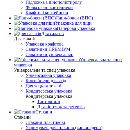
Підложка з пінополістиролу
Фольговані контейнери
Крафтові контейнери
Ланч-бокси (ВПС)
Упаковка для піци
Паперова упаковка
Для салатів
Для салатів
Упаковка крафтова
Салатники ПРЕМІУМ
Салатники універсальні
Універсальна та спец
упаковка
Універсальна та спец упаковка
Універсальна упаковка
Контейнери для ягід
Для яєць та зелені
Кондитерська упаковка
Кондитерська упаковка
Тортовниці
Для тістечок та десертів
Стакани
Стакани
Стакани пластикові
Утримувачі для стаканів (кап-холдери)