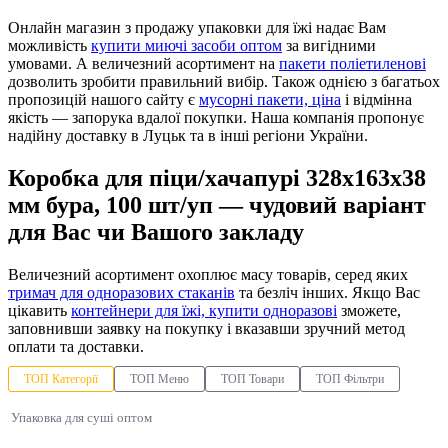
Онлайн магазин з продажу упаковки для їжі надає Вам
можливість
купити миючі засоби оптом
за вигідними
умовами. А величезний асортимент на
пакети поліетиленові
дозволить зробити правильний вибір. Також однією з багатьох
пропозицій нашого сайту є
мусорні пакети, ціна
і відмінна
якість — запорука вдалої покупки. Наша компанія пропонує
надійну доставку в Луцьк та в інші регіони України.
Коробка для піци/хачапурі 328х163х38
мм бура, 100 шт/уп — чудовий варіант
для Вас чи Вашого закладу
Величезний асортимент охоплює масу товарів, серед яких
тримач для одноразових стаканів
та безліч інших. Якщо Вас
цікавить
контейнери для їжі, купити одноразові
зможете,
заповнивши заявку на покупку і вказавши зручний метод
оплати та доставки.
ТОП Категорії
ТОП Меню
ТОП Товари
ТОП Фільтри
Упаковка для суші оптом