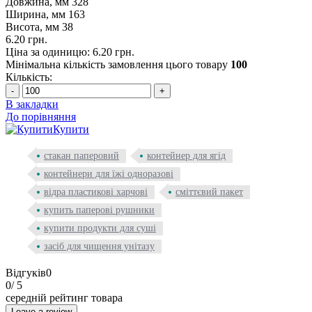
Довжина, мм
328
Ширина, мм
163
Висота, мм
38
6.20 грн.
Ціна за одиницю: 6.20 грн.
Мінімальна кількість замовлення цього товару
100
Кількість:
-
+
В закладки
До порівняння
Купити
стакан паперовий
контейнер для ягід
контейнери для їжі одноразові
відра пластикові харчові
сміттєвий пакет
купить паперові рушники
купити продукти для суші
засіб для чищення унітазу
Відгуків
0
0
/ 5
середній рейтинг товара
Leave a review