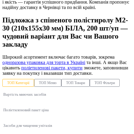
і якість — гарантія успішного придбання. Компанія пропонує
надійну доставку в Чернівці та по всій країні.
Підложка з спіненого полістиролу М2-
30 (210х155х30 мм) БІЛА, 200 шт/уп —
чудовий варіант для Вас чи Вашого
закладу
Широкий асортимент включає багато товарів, зокрема
одноразова упаковка для торта в Україні
та інші. А якщо Вас
цікавить
поліетиленові пакети, купити
зможете, заповнивши
заявку на покупку і вказавши тип доставки.
ТОП Категорії
ТОП Меню
ТОП Товари
ТОП Фільтри
Вартість миючих засобів
Поліетиленовий пакет ціна
Засоби для чищення унітазів