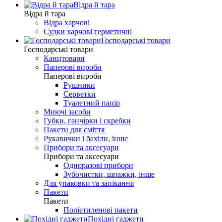
Відра й тара
Відра й тара
Відра харчові
Судки харчові герметичні
Господарські товари
Господарські товари
Канцтовари
Паперові вироби
Паперові вироби
Рушники
Серветки
Туалетний папір
Миючі засоби
Губки, ганчірки і скребки
Пакети для сміття
Рукавички і бахіли, інше
Прибори та аксесуари
Прибори та аксесуари
Одноразові прибори
Зубочистки, шпажки, інше
Для упаковки та запікання
Пакети
Пакети
Поліетиленові пакети
Похідні гаджети