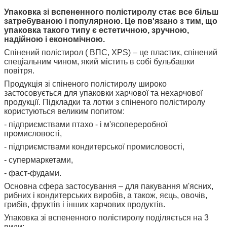
Упаковка зі вспененного полістиролу стає все більш
затребуваною і популярною. Це пов'язано з тим, що
упаковка такого типу є естетичною, зручною,
надійною і економічною.
Спінений полістирол ( ВПС, XPS) – це пластик, спінений
спеціальним чином, який містить в собі бульбашки
повітря.
Продукція зі спіненого полістиролу широко
застосовується для упаковки харчової та нехарчової
продукції. Підкладки та лотки з спіненого полістиролу
користуються великим попитом:
- підприємствами птахо - і м'ясопереробної
промисловості,
- підприємствами кондитерської промисловості,
- супермаркетами,
- фаст-фудами.
Основна сфера застосування – для пакування м'ясних,
рибних і кондитерських виробів, а також, яєць, овочів,
грибів, фруктів і інших харчових продуктів.
Упаковка зі вспененного полістиролу поділяється на 3
види: