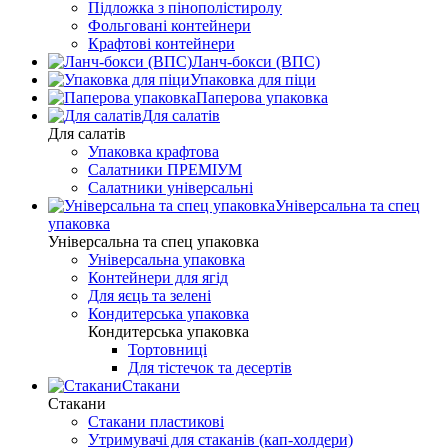
Підложка з пінополістиролу
Фольговані контейнери
Крафтові контейнери
Ланч-бокси (ВПС)
Упаковка для піци
Паперова упаковка
Для салатів
Для салатів
Упаковка крафтова
Салатники ПРЕМІУМ
Салатники універсальні
Універсальна та спец
упаковка
Універсальна та спец упаковка
Універсальна упаковка
Контейнери для ягід
Для яєць та зелені
Кондитерська упаковка
Кондитерська упаковка
Тортовниці
Для тістечок та десертів
Стакани
Стакани
Стакани пластикові
Утримувачі для стаканів (кап-холдери)