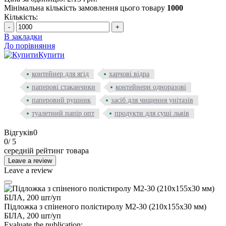
Мінімальна кількість замовлення цього товару
1000
Кількість:
-
+
В закладки
До порівняння
Купити
контейнер для ягід
харчові відра
паперові стаканчики
контейнери одноразові
паперовий рушник
засіб для чищення унітазів
туалетний папір опт
продукти для суші львів
Відгуків
0
0
/ 5
середній рейтинг товара
Leave a review
Leave a review
Підложка з спіненого полістиролу М2-30 (210х155х30 мм)
БІЛА, 200 шт/уп
Evaluate the publication: