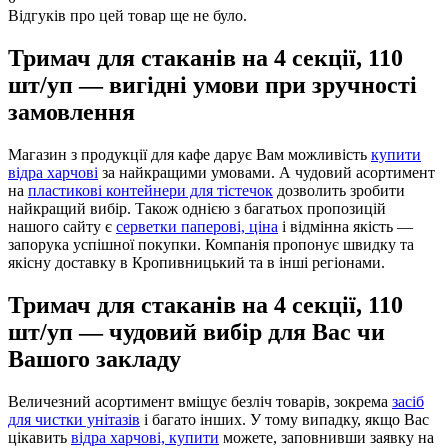
Відгуків про цей товар ще не було.
Тримач для стаканів на 4 секції, 110
шт/уп — вигідні умови при зручності
замовлення
Магазин з продукції для кафе дарує Вам можливість
купити
відра харчові
за найкращими умовами. А чудовий асортимент
на
пластикові контейнери для тістечок
дозволить зробити
найкращий вибір. Також однією з багатьох пропозицій
нашого сайту є
серветки паперові, ціна
і відмінна якість —
запорука успішної покупки. Компанія пропонує швидку та
якісну доставку в Кропивницький та в інші регіонами.
Тримач для стаканів на 4 секції, 110
шт/уп — чудовий вибір для Вас чи
Вашого закладу
Величезний асортимент вміщує безліч товарів, зокрема
засіб
для чистки унітазів
і багато інших. У тому випадку, якщо Вас
цікавить
відра харчові, купити
можете, заповнивши заявку на