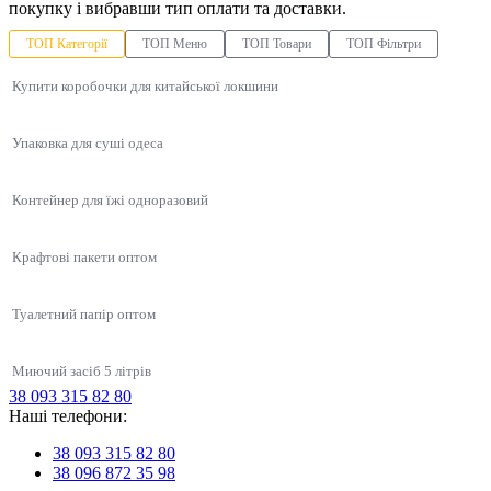
покупку і вибравши тип оплати та доставки.
ТОП Категорії
ТОП Меню
ТОП Товари
ТОП Фільтри
Купити коробочки для китайської локшини
Упаковка для суші одеса
Контейнер для їжі одноразовий
Крафтові пакети оптом
Туалетний папір оптом
Миючий засіб 5 літрів
38 093 315 82 80
Упаковка для суші, соусів, WOK
Наші телефони:
Чепчик-берет одноразовий, 100 шт/уп
Ланчбокс із незнімною кришкою впс
Продукти HoReCa
Одноразові контейнери для харчових продуктів
Контейнери для суші
38 093 315 82 80
Соусниці одноразові
Одноразова упаковка для перших страв ПП-115-350 мл, 500 шт/уп
Жорстка упаковка для ягід
38 096 872 35 98
Крафт пакети купити в україні
Упаковка для лапши (Вок бокс)