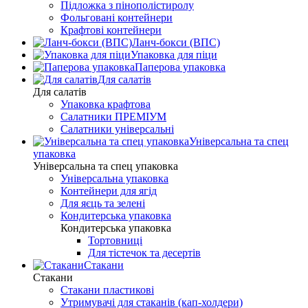
Підложка з пінополістиролу
Фольговані контейнери
Крафтові контейнери
Ланч-бокси (ВПС)
Упаковка для піци
Паперова упаковка
Для салатів
Для салатів
Упаковка крафтова
Салатники ПРЕМІУМ
Салатники універсальні
Універсальна та спец
упаковка
Універсальна та спец упаковка
Універсальна упаковка
Контейнери для ягід
Для яєць та зелені
Кондитерська упаковка
Кондитерська упаковка
Тортовниці
Для тістечок та десертів
Стакани
Стакани
Стакани пластикові
Утримувачі для стаканів (кап-холдери)