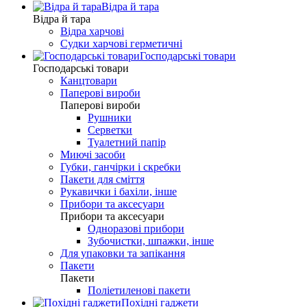
Відра й тара
Відра й тара
Відра харчові
Судки харчові герметичні
Господарські товари
Господарські товари
Канцтовари
Паперові вироби
Паперові вироби
Рушники
Серветки
Туалетний папір
Миючі засоби
Губки, ганчірки і скребки
Пакети для сміття
Рукавички і бахіли, інше
Прибори та аксесуари
Прибори та аксесуари
Одноразові прибори
Зубочистки, шпажки, інше
Для упаковки та запікання
Пакети
Пакети
Поліетиленові пакети
Похідні гаджети