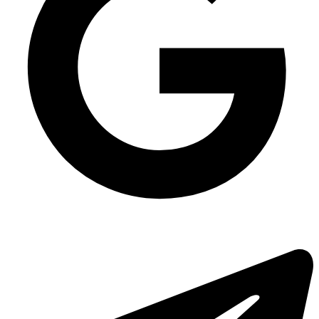
Упаковка для салатів Чорний/Крафт 1000 мл, 500 шт/уп
Судки для їжі прозорі оптом
Одноразова упаковка ПП-701 для ягід на 1 кг, 1000 шт/уп
Паперовий стакан для супу 350 мл
Одноразова упаковка для перших страв Банка - 500 мл, 300шт/уп