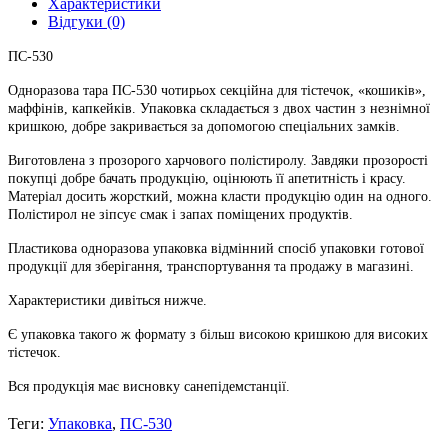
Характеристики
Відгуки (0)
ПС-530
Одноразова тара ПС-530 чотирьох секційна для тістечок, «кошиків»,
маффінів, капкейків. Упаковка складається з двох частин з незнімної
кришкою, добре закривається за допомогою спеціальних замків.
Виготовлена ​​з прозорого харчового полістиролу. Завдяки прозорості
покупці добре бачать продукцію, оцінюють її апетитність і красу.
Матеріал досить жорсткий, можна класти продукцію один на одного.
Полістирол не зіпсує смак і запах поміщених продуктів.
Пластикова одноразова упаковка відмінний спосіб упаковки готової
продукції для зберігання, транспортування та продажу в магазині.
Характеристики дивіться нижче.
Є упаковка такого ж формату з більш високою кришкою для високих
тістечок.
Вся продукція має висновку санепідемстанції.
Теги:
Упаковка
,
ПС-530