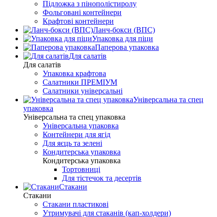
Підложка з пінополістиролу
Фольговані контейнери
Крафтові контейнери
Ланч-бокси (ВПС)
Упаковка для піци
Паперова упаковка
Для салатів
Для салатів
Упаковка крафтова
Салатники ПРЕМІУМ
Салатники універсальні
Універсальна та спец
упаковка
Універсальна та спец упаковка
Універсальна упаковка
Контейнери для ягід
Для яєць та зелені
Кондитерська упаковка
Кондитерська упаковка
Тортовниці
Для тістечок та десертів
Стакани
Стакани
Стакани пластикові
Утримувачі для стаканів (кап-холдери)