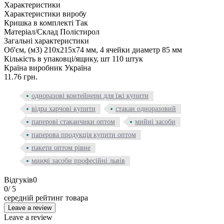
Характеристики
Характеристики виробу
Кришка в комплекті
Так
Матеріал/Склад
Полістирол
Загальні характеристики
Об'єм, (м3)
210х215х74 мм, 4 ячейки диаметр 85 мм
Кількість в упаковці/ящику, шт
110 штук
Країна виробник
Україна
11.76 грн.
одноразові контейнери для їжі купити
відра харчові купити
стакан одноразовий
паперові стаканчики оптом
мийні засоби
паперова продукція купити оптом
пакети оптом рівне
миючі засоби професійні львів
Відгуків
0
0
/ 5
середній рейтинг товара
Leave a review
Leave a review