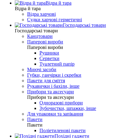
Відра й тара
Відра й тара
Відра харчові
Судки харчові герметичні
Господарські товари
Господарські товари
Канцтовари
Паперові вироби
Паперові вироби
Рушники
Серветки
Туалетний папір
Миючі засоби
Губки, ганчірки і скребки
Пакети для сміття
Рукавички і бахіли, інше
Прибори та аксесуари
Прибори та аксесуари
Одноразові прибори
Зубочистки, шпажки, інше
Для упаковки та запікання
Пакети
Пакети
Поліетиленові пакети
Похідні гаджети