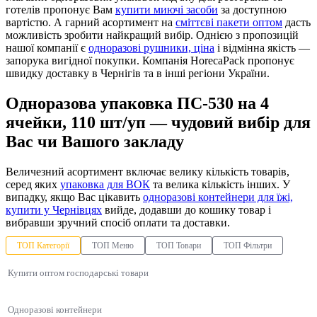
готелів пропонує Вам
купити миючі засоби
за доступною
вартістю. А гарний асортимент на
сміттєві пакети оптом
дасть
можливість зробити найкращий вибір. Однією з пропозицій
нашої компанії є
одноразові рушники, ціна
і відмінна якість —
запорука вигідної покупки. Компанія HorecaPack пропонує
швидку доставку в Чернігів та в інші регіони України.
Одноразова упаковка ПС-530 на 4
ячейки, 110 шт/уп — чудовий вибір для
Вас чи Вашого закладу
Величезний асортимент включає велику кількість товарів,
серед яких
упаковка для ВОК
та велика кількість інших. У
випадку, якщо Вас цікавить
одноразові контейнери для їжі,
купити у Чернівцях
вийде, додавши до кошику товар і
вибравши зручний спосіб оплати та доставки.
ТОП Категорії
ТОП Меню
ТОП Товари
ТОП Фільтри
Купити оптом господарські товари
Одноразові контейнери