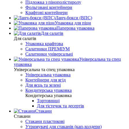
Підложка з пінополістиролу
Фольговані контейнери
Крафтові контейнери
Ланч-бокси (ВПС)
Упаковка для піци
Паперова упаковка
Для салатів
Для салатів
Упаковка крафтова
Салатники ПРЕМІУМ
Салатники універсальні
Універсальна та спец
упаковка
Універсальна та спец упаковка
Універсальна упаковка
Контейнери для ягід
Для яєць та зелені
Кондитерська упаковка
Кондитерська упаковка
Тортовниці
Для тістечок та десертів
Стакани
Стакани
Стакани пластикові
Утримувачі для стаканів (кап-холдери)