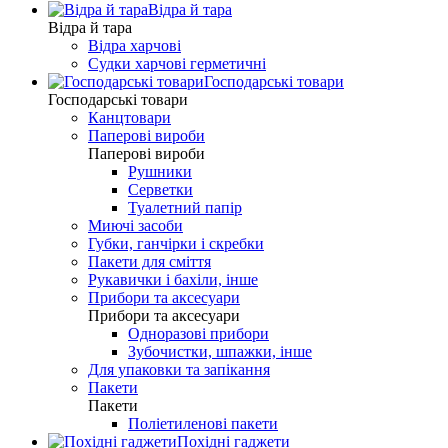
Відра й тара
Відра й тара
Відра харчові
Судки харчові герметичні
Господарські товари
Господарські товари
Канцтовари
Паперові вироби
Паперові вироби
Рушники
Серветки
Туалетний папір
Миючі засоби
Губки, ганчірки і скребки
Пакети для сміття
Рукавички і бахіли, інше
Прибори та аксесуари
Прибори та аксесуари
Одноразові прибори
Зубочистки, шпажки, інше
Для упаковки та запікання
Пакети
Пакети
Поліетиленові пакети
Похідні гаджети