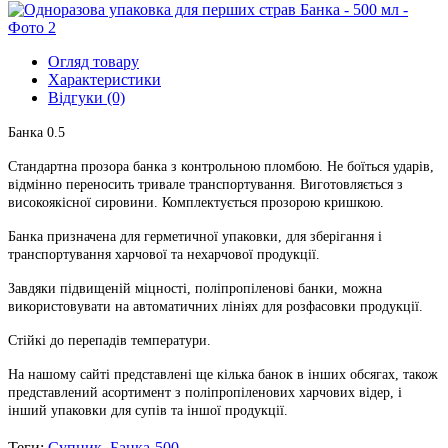
Огляд товару
Характеристики
Відгуки (0)
Банка 0.5
Стандартна прозора банка з контрольною пломбою. Не боїться ударів,
відмінно переносить тривале транспортування. Виготовляється з
високоякісної сировини. Комплектується прозорою кришкою.
Банка призначена для герметичної упаковки, для зберігання і
транспортування харчової та нехарчової продукції.
Завдяки підвищеній міцності, поліпропіленові банки, можна
використовувати на автоматичних лініях для розфасовки продукції.
Стійкі до перепадів температури.
На нашому сайті представлені ще кілька банок в інших обсягах, також
представлений асортимент з поліпропіленових харчових відер, і
інший упаковки для супів та іншої продукції.
Теги:
Супник
,
Банка-500