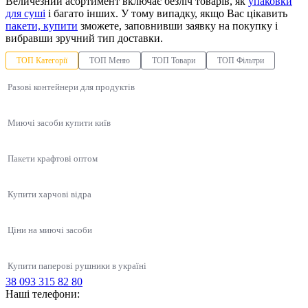
Величезний асортимент включає безліч товарів, як
упаковки
для суші
і багато інших. У тому випадку, якщо Вас цікавить
пакети, купити
зможете, заповнивши заявку на покупку і
вибравши зручний тип доставки.
ТОП Категорії
ТОП Меню
ТОП Товари
ТОП Фільтри
Разові контейнери для продуктів
Миючі засоби купити київ
Пакети крафтові оптом
Купити харчові відра
Ціни на миючі засоби
Купити паперові рушники в україні
38 093 315 82 80
Упаковка для суші, соусів, WOK
Наші телефони:
Білизна відбілювач TezaT, 1 л
Суші бокс матеріал PS
Блістерна упаковка пет
Продукти HoReCa
Лотки алюмінієві