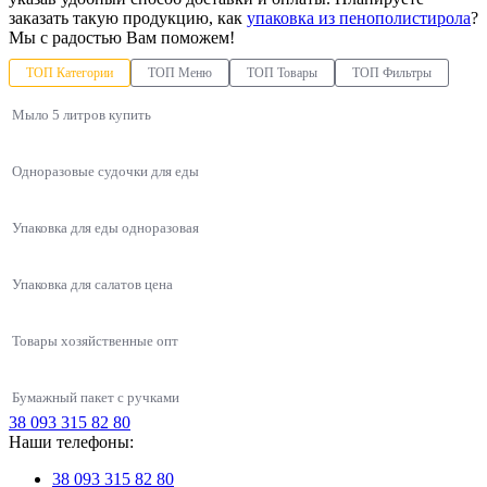
заказать такую продукцию, как
упаковка из пенополистирола
?
Мы с радостью Вам поможем!
ТОП Категории
ТОП Меню
ТОП Товары
ТОП Фильтры
Мыло 5 литров купить
Одноразовые судочки для еды
Упаковка для еды одноразовая
Упаковка для салатов цена
Товары хозяйственные опт
Бумажный пакет с ручками
38 093 315 82 80
Упаковки для азиатской кухни
Наши телефоны:
Политика безопасности
Универсальная упаковка 910мл из полистирола
Одноразовые контейнеры
Средство для мытья плиты от жира
Контейнеры для первых блюд
38 093 315 82 80