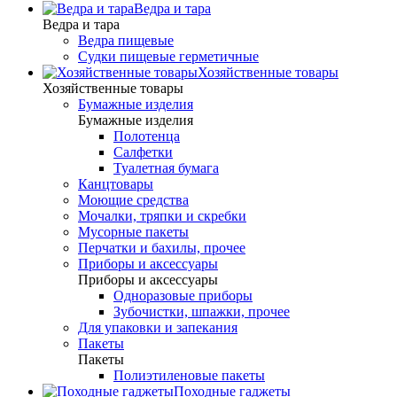
Ведра и тара
Ведра и тара
Ведра пищевые
Судки пищевые герметичные
Хозяйственные товары
Хозяйственные товары
Бумажные изделия
Бумажные изделия
Полотенца
Салфетки
Туалетная бумага
Канцтовары
Моющие средства
Мочалки, тряпки и скребки
Мусорные пакеты
Перчатки и бахилы, прочее
Приборы и аксессуары
Приборы и аксессуары
Одноразовые приборы
Зубочистки, шпажки, прочее
Для упаковки и запекания
Пакеты
Пакеты
Полиэтиленовые пакеты
Походные гаджеты