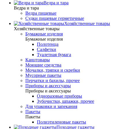
Ведра и тара
Ведра и тара
Ведра пищевые
Судки пищевые герметичные
Хозяйственные товары
Хозяйственные товары
Бумажные изделия
Бумажные изделия
Полотенца
Салфетки
Туалетная бумага
Канцтовары
Моющие средства
Мочалки, тряпки и скребки
Мусорные пакеты
Перчатки и бахилы, прочее
Приборы и аксессуары
Приборы и аксессуары
Одноразовые приборы
Зубочистки, шпажки, прочее
Для упаковки и запекания
Пакеты
Пакеты
Полиэтиленовые пакеты
Походные гаджеты