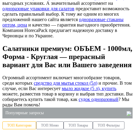
выгодных условиях. А значительный ассортимент на
одноразовые упаковки для салатов
предоставит возможность
сделать правильный выбор. К тому же одним из многих
предложений нашего сайта является
одноразовые стаканы
оптом, цена
и качество — гарантия выгодного приобретения.
Компания HorecaPack предлагает надежную доставку в
Черновцы и по Украине.
Салатники премиум: ОБЪЕМ - 1000мл,
Форма - Круглая — прерасный
вариант для Вас или Вашего заведения
Огромный ассортимент включает многообразие товаров,
среди которых
средство для мытья стекол (5л)
и прочие. В том
случае, если Вас интересует
мыло жидкое (5 л), купить
можете, разместив товар в корзину и выбрав тип доставки. Вы
собираетесь купить такой товар, как
судок одноразовый
? Мы
рады Вам помочь!
Популярные запросы
ТОП Категории
ТОП Меню
ТОП Товары
ТОП Фильтры
контейнеры для продуктов одноразовые