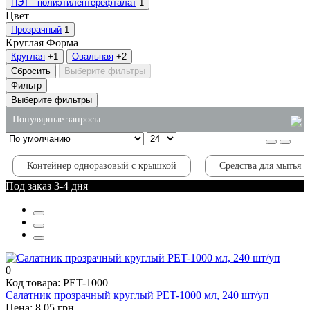
ПЭТ - полиэтилентерефталат
1
Цвет
Прозрачный
1
Круглая
Форма
Круглая
+1
Овальная
+2
Сбросить
Выберите фильтры
Фильтр
Выберите фильтры
Популярные запросы
контейнеры для продуктов одноразовые
Контейнер одноразовый с крышкой
Средства для мытья т
пакеты бумажные с ручками
Под заказ 3-4 дня
моющие жидкости
крафтовые пакеты заказать киев
товары хозяйственные
средство для очистки туалета
0
Код товара: PET-1000
Салатник прозрачный круглый PET-1000 мл, 240 шт/уп
Цена: 8.05 грн.