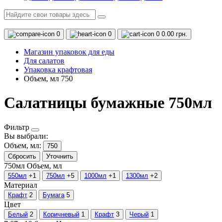
0
0
0
0.00 грн.
Магазин упаковок для еды
Для салатов
Упаковка крафтовая
Объем, мл 750
Салатницы бумажные 750мл
Фильтр
Вы выбрали:
Объем, мл:
750
Сбросить
Уточнить
750мл
Объем, мл
550мл
+1
750мл
+5
1000мл
+1
1300мл
+2
Материал
Крафт
2
Бумага
5
Цвет
Белый
2
Коричневый
1
Крафт
3
Черый
1