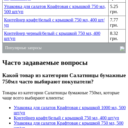
Упаковка для салатов Крафтовая с крышкой 750 мл,
5.25
500 шт/уп
грн.
Контейнер крафт/белый с крышкой 750 мл, 400 шт/
7.77
уп
грн.
Контейнер черный/белый с крышкой 750 мл, 400
8.32
шт/уп
грн.
Популярные запросы
Часто задаваемые вопросы
контейнер для еды одноразовый
одноразовые упаковки
Какой товар из категории Салатницы бумажные
купить пластиковые лотки для ягод
750мл часто выбирают покупатели?
хозяйственные товары оптом киев
Товары из категории Салатницы бумажные 750мл, которые
стаканы одноразовые пластиковые
чаще всего выбирают клиенты:
лоток подложка из вспененного полистирола
Упаковка для салатов Крафтовая с крышкой 1000 мл, 500
шт/уп
Контейнер крафт/белый с крышкой 750 мл, 400 шт/уп
Упаковка для салатов Крафтовая с крышкой 750 мл, 500