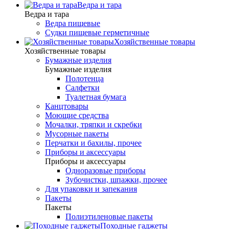
Ведра и тара
Ведра и тара
Ведра пищевые
Судки пищевые герметичные
Хозяйственные товары
Хозяйственные товары
Бумажные изделия
Бумажные изделия
Полотенца
Салфетки
Туалетная бумага
Канцтовары
Моющие средства
Мочалки, тряпки и скребки
Мусорные пакеты
Перчатки и бахилы, прочее
Приборы и аксессуары
Приборы и аксессуары
Одноразовые приборы
Зубочистки, шпажки, прочее
Для упаковки и запекания
Пакеты
Пакеты
Полиэтиленовые пакеты
Походные гаджеты