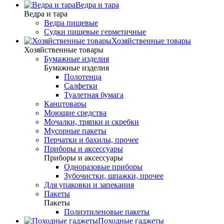
Ведра и тара
Ведра и тара
Ведра пищевые
Судки пищевые герметичные
Хозяйственные товары
Хозяйственные товары
Бумажные изделия
Бумажные изделия
Полотенца
Салфетки
Туалетная бумага
Канцтовары
Моющие средства
Мочалки, тряпки и скребки
Мусорные пакеты
Перчатки и бахилы, прочее
Приборы и аксессуары
Приборы и аксессуары
Одноразовые приборы
Зубочистки, шпажки, прочее
Для упаковки и запекания
Пакеты
Пакеты
Полиэтиленовые пакеты
Походные гаджеты