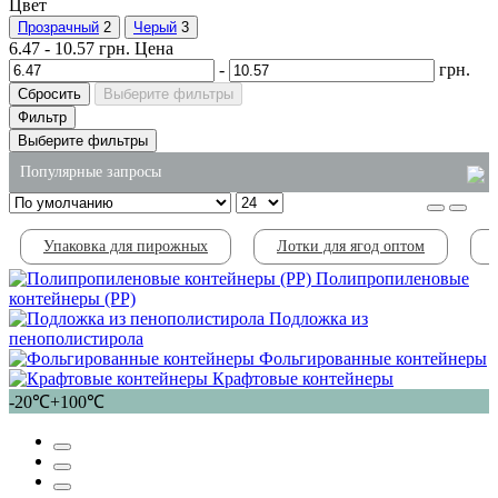
Цвет
Прозрачный
2
Черый
3
6.47
-
10.57
грн.
Цена
-
грн.
Сбросить
Выберите фильтры
Фильтр
Выберите фильтры
Популярные запросы
одноразовые контейнеры для суши
Упаковка для пирожных
Лотки для ягод оптом
упаковки для салатов
Полипропиленовые
средство для мойки плиты
контейнеры (PP)
Подложка из
средство для уборки туалета
пенополистирола
крафт пакеты оптом
Фольгированные контейнеры
Крафтовые контейнеры
ведра пластиковые прозрачные
-20℃+100℃