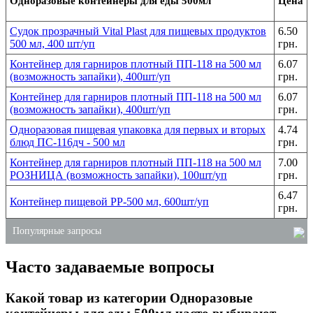
Одноразовые контейнеры для еды 500мл
Цена
Судок прозрачный Vital Plast для пищевых продуктов
6.50
500 мл, 400 шт/уп
грн.
Контейнер для гарниров плотный ПП-118 на 500 мл
6.07
(возможность запайки), 400шт/уп
грн.
Контейнер для гарниров плотный ПП-118 на 500 мл
6.07
(возможность запайки), 400шт/уп
грн.
Одноразовая пищевая упаковка для первых и вторых
4.74
блюд ПС-116дч - 500 мл
грн.
Контейнер для гарниров плотный ПП-118 на 500 мл
7.00
РОЗНИЦА (возможность запайки), 100шт/уп
грн.
6.47
Контейнер пищевой PP-500 мл, 600шт/уп
грн.
Популярные запросы
Часто задаваемые вопросы
одноразовые контейнеры для суши
упаковки для салатов
Какой товар из категории Одноразовые
средство для мойки плиты