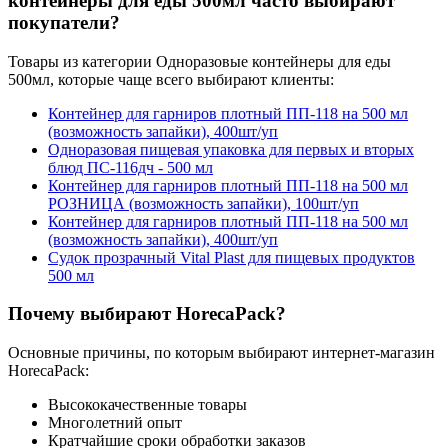
контейнеры для еды 500мл часто выбирают
средство для уборки туалета
покупатели?
крафт пакеты оптом
Товары из категории Одноразовые контейнеры для еды
ведра пластиковые прозрачные
500мл, которые чаще всего выбирают клиенты:
Контейнер для гарниров плотный ПП-118 на 500 мл
(возможность запайки), 400шт/уп
Одноразовая пищевая упаковка для первых и вторых
блюд ПС-116дч - 500 мл
Контейнер для гарниров плотный ПП-118 на 500 мл
РОЗНИЦА (возможность запайки), 100шт/уп
Контейнер для гарниров плотный ПП-118 на 500 мл
(возможность запайки), 400шт/уп
Судок прозрачный Vital Plast для пищевых продуктов
500 мл
Почему выбирают HorecaPack?
Основные причины, по которым выбирают интернет-магазин
HorecaPack:
Высококачественные товары
Многолетний опыт
Кратчайшие сроки обработки заказов