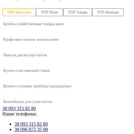
ТОП Категории
ТОП Меню
ТОП Товары
ТОП Фильтры
Купить хозяйственные товары киев
Крафтовые пакеты заказать киев
Пакеты для мусора оптом
Купить пластиковый стакан
Купить столовые приборы одноразовые
Контейнеры для суши оптом
38 093 315 82 80
Упаковки для азиатской кухни
Наши телефоны:
Коробка бумажная крафтовая под бургер 117х117х70 мм
Прямоугольная универсальная упаковка 1550мл
Одноразовые контейнеры
Фольгированные контейнеры
Контейнеры для первых блюд
38 093 315 82 80
Упаковки для салата
Банка прозрачная Vital Plast для пищевых продуктов 350 мл
Красные гофрированные одноразовые стаканы
38 096 872 35 98
Крафтовые пакеты
Контейнеры для ягод и кондитерских изделий