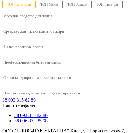
ТОП Категории
ТОП Меню
ТОП Товары
ТОП Фильтры
Моющие средства для плиты
Средство для чистки плиты от жира
Фольгированные боксы
Профессиональная бытовая химия
Стаканы одноразовые пластиковые киев
Пластиковые ведерки для пищевых продуктов
38 093 315 82 80
Упаковки для азиатской кухни
Наши телефоны:
Моющее средство Domestos гель для санузла
Оранжевые стаканы бумажные 110мл
Одноразовые контейнеры
Коробки под китайскую лапшу
Контейнеры для первых блюд
38 093 315 82 80
Упаковки для салата
Универсальный контейнер 2995 на 950 мл, 500 шт/уп
Профессиональные средства для уборки 750мл для санузла
38 096 872 35 98
Столовые салфетки оптом
Контейнеры для ягод и кондитерских изделий
Одноразовые стаканы
ООО "ПЛЮС-ПАК УКРАИНА" Киев, ул. Бориспольская 7,