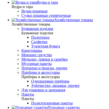
Ведра и тара
Ведра и тара
Ведра пищевые
Судки пищевые герметичные
Хозяйственные товары
Хозяйственные товары
Бумажные изделия
Бумажные изделия
Полотенца
Салфетки
Туалетная бумага
Канцтовары
Моющие средства
Мочалки, тряпки и скребки
Мусорные пакеты
Перчатки и бахилы, прочее
Приборы и аксессуары
Приборы и аксессуары
Одноразовые приборы
Зубочистки, шпажки, прочее
Для упаковки и запекания
Пакеты
Пакеты
Полиэтиленовые пакеты
Походные гаджеты