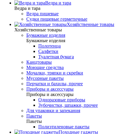
Ведра и тара
Ведра и тара
Ведра пищевые
Судки пищевые герметичные
Хозяйственные товары
Хозяйственные товары
Бумажные изделия
Бумажные изделия
Полотенца
Салфетки
Туалетная бумага
Канцтовары
Моющие средства
Мочалки, тряпки и скребки
Мусорные пакеты
Перчатки и бахилы, прочее
Приборы и аксессуары
Приборы и аксессуары
Одноразовые приборы
Зубочистки, шпажки, прочее
Для упаковки и запекания
Пакеты
Пакеты
Полиэтиленовые пакеты
Походные гаджеты