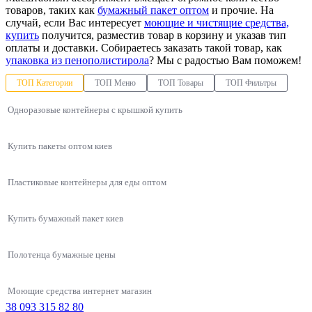
товаров, таких как
бумажный пакет оптом
и прочие. На
случай, если Вас интересует
моющие и чистящие средства,
купить
получится, разместив товар в корзину и указав тип
оплаты и доставки. Собираетесь заказать такой товар, как
упаковка из пенополистирола
? Мы с радостью Вам поможем!
ТОП Категории
ТОП Меню
ТОП Товары
ТОП Фильтры
Одноразовые контейнеры с крышкой купить
Купить пакеты оптом киев
Пластиковые контейнеры для еды оптом
Купить бумажный пакет киев
Полотенца бумажные цены
Моющие средства интернет магазин
38 093 315 82 80
Упаковки для азиатской кухни