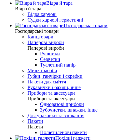
Відра й тара
Відра й тара
Відра харчові
Судки харчові герметичні
Господарські товари
Господарські товари
Канцтовари
Паперові вироби
Паперові вироби
Рушники
Серветки
Туалетний папір
Миючі засоби
Губки, ганчірки і скребки
Пакети для сміття
Рукавички і бахіли, інше
Прибори та аксесуари
Прибори та аксесуари
Одноразові прибори
Зубочистки, шпажки, інше
Для упаковки та запікання
Пакети
Пакети
Поліетиленові пакети
Похідні гаджети