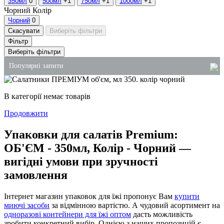
350мл
0
500мл
+1
750мл
+1
1000мл
+1
Чорний
Колір
Чорний
0
Скасувати
Виберіть фільтри
Фільтр
Виберіть фільтри
Популярні запити
купити паперові пакети оптом київ
В категорії немає товарів
пластикові стакани
Продовжити
рідке мило 5 літрів ціна
Упаковки для салатів Premium:
засіб для унітаза ціна
ОБ'ЄМ - 350мл, Колір - Чорний —
контейнер одноразовий харчовий
вигідні умови при зручності
пластикові контейнери для тортів
замовлення
Інтернет магазин упаковок для їжі пропонує Вам
купити
миючі засоби
за відмінною вартістю. А чудовий асортимент на
одноразові контейнери для їжі оптом
дасть можливість
зробити конкретний вибір. Однією з наших пропозицій є