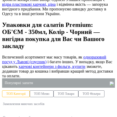
відра пластикові харчові, ціна
і відмінна якість — запорука
вигідного придбання. Ми пропонуємо швидку доставку в
Одесу та в інші регіони України.
Упаковки для салатів Premium:
ОБ'ЄМ - 350мл, Колір - Чорний —
вигідна покупка для Вас чи Вашого
закладу
Величезний асортимент має масу товарів, як
одноразовий
посуд у Львові (соусник)
і багато інших. У випадку, якщо Вас
цікавить
харчові контейнери з фольги, купити
зможете,
додавши товар до кошика і вибравши кращий метод доставки
та оплати.
Популярні запити
ТОП Категорії
ТОП Меню
ТОП Товари
ТОП Фільтри
купити паперові пакети оптом київ
Замовлення миючих засобів
пластикові стакани
рідке мило 5 літрів ціна