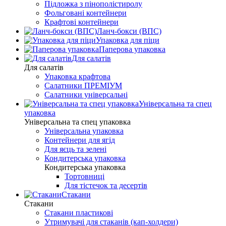
Підложка з пінополістиролу
Фольговані контейнери
Крафтові контейнери
Ланч-бокси (ВПС)
Упаковка для піци
Паперова упаковка
Для салатів
Для салатів
Упаковка крафтова
Салатники ПРЕМІУМ
Салатники універсальні
Універсальна та спец
упаковка
Універсальна та спец упаковка
Універсальна упаковка
Контейнери для ягід
Для яєць та зелені
Кондитерська упаковка
Кондитерська упаковка
Тортовниці
Для тістечок та десертів
Стакани
Стакани
Стакани пластикові
Утримувачі для стаканів (кап-холдери)