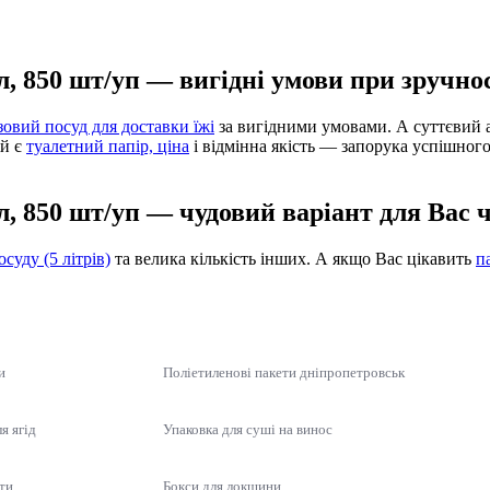
л, 850 шт/уп — вигідні умови при зручно
овий посуд для доставки їжі
за вигідними умовами. А суттєвий 
ій є
туалетний папір, ціна
і відмінна якість — запорука успішног
л, 850 шт/уп — чудовий варіант для Вас 
осуду (5 літрів)
та велика кількість інших. А якщо Вас цікавить
п
и
Поліетиленові пакети дніпропетровськ
я ягід
Упаковка для суші на винос
ти
Бокси для локшини