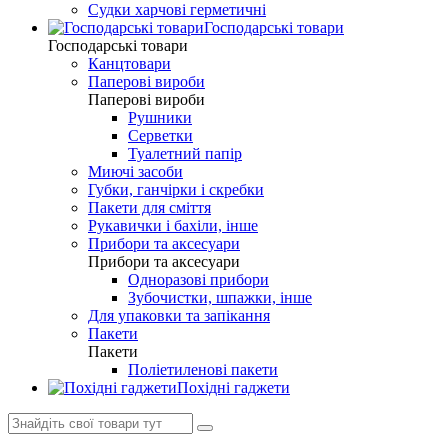
Судки харчові герметичні
Господарські товари
Господарські товари
Канцтовари
Паперові вироби
Паперові вироби
Рушники
Серветки
Туалетний папір
Миючі засоби
Губки, ганчірки і скребки
Пакети для сміття
Рукавички і бахіли, інше
Прибори та аксесуари
Прибори та аксесуари
Одноразові прибори
Зубочистки, шпажки, інше
Для упаковки та запікання
Пакети
Пакети
Поліетиленові пакети
Похідні гаджети