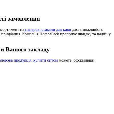
сті замовлення
асортимент на
паперові стакани для кави
дасть можливість
о придбання. Компанія HorecaPack пропонує швидку та надійну
чи Вашого закладу
аперова продукція, купити оптом
можете, оформивши