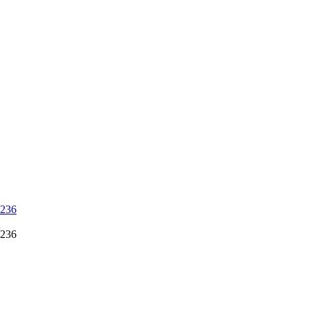
 236
 236