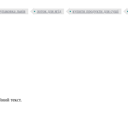
 упаковка львів
лоток для ягід
купити продукти для суші
йний текст.