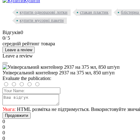
Купити
купити одноразові лотки
стакан пластик
блістерна
купити мусорні пакети
Відгуків
0
0
/ 5
середній рейтинг товара
Leave a review
Leave a review
Універсальний контейнер 2937 на 375 мл, 850 шт/уп
Evaluate the publication:
Увага:
HTML розмітка не підтримується. Використовуйте звича
Продовжити
0
0
0
0