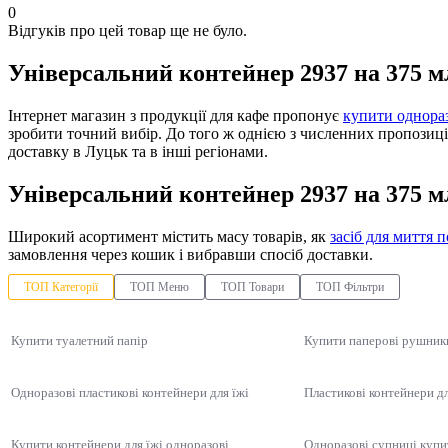
0
Відгуків про цей товар ще не було.
Універсальний контейнер 2937 на 375 м
Інтернет магазин з продукції для кафе пропонує
купити однораз
зробити точний вибір. До того ж однією з численних пропозиц
доставку в Луцьк та в інші регіонами.
Універсальний контейнер 2937 на 375 м
Широкий асортимент містить масу товарів, як
засіб для миття п
замовлення через кошик і вибравши спосіб доставки.
ТОП Категорії
ТОП Меню
ТОП Товари
ТОП Фільтри
Купити туалетний папір
Купити паперові рушник
Одноразові пластикові контейнери для їжі
Пластикові контейнери дл
Купити контейнери для їжі одноразові
Одноразові супниці купи