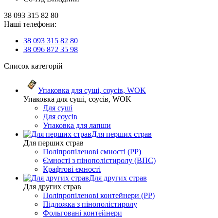
38 093 315 82 80
Наші телефони:
38 093 315 82 80
38 096 872 35 98
Список категорій
Упаковка для суші, соусів, WOK
Упаковка для суші, соусів, WOK
Для суші
Для соусів
Упаковка для лапши
Для перших страв
Для перших страв
Поліпропіленові ємності (PP)
Ємності з пінополістиролу (ВПС)
Крафтові ємності
Для других страв
Для других страв
Поліпропіленові контейнери (PP)
Підложка з пінополістиролу
Фольговані контейнери