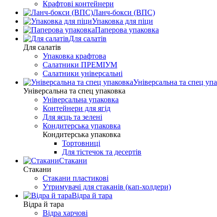
Крафтові контейнери
Ланч-бокси (ВПС)
Упаковка для піци
Паперова упаковка
Для салатів
Для салатів
Упаковка крафтова
Салатники ПРЕМІУМ
Салатники універсальні
Універсальна та спец уп
Універсальна та спец упаковка
Універсальна упаковка
Контейнери для ягід
Для яєць та зелені
Кондитерська упаковка
Кондитерська упаковка
Тортовниці
Для тістечок та десертів
Стакани
Стакани
Стакани пластикові
Утримувачі для стаканів (кап-холдери)
Відра й тара
Відра й тара
Відра харчові