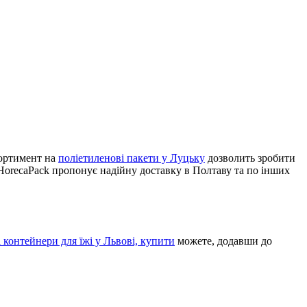
сортимент на
поліетиленові пакети у Луцьку
дозволить зробити
 HorecaPack пропонує надійну доставку в Полтаву та по інших
 контейнери для їжі у Львові, купити
можете, додавши до