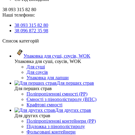
38 093 315 82 80
Наші телефони:
38 093 315 82 80
38 096 872 35 98
Список категорій
Упаковка для суші, соусів, WOK
Упаковка для суші, соусів, WOK
Для суші
Для соусів
Упаковка для лапши
Для перших страв
Для перших страв
Поліпропіленові ємності (PP)
Ємності з пінополістиролу (ВПС)
Крафтові ємності
Для других страв
Для других страв
Поліпропіленові контейнери (PP)
Підложка з пінополістиролу
Фольговані контейнери