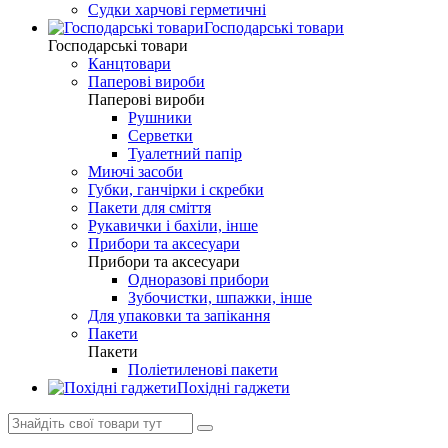
Судки харчові герметичні
Господарські товари
Господарські товари
Канцтовари
Паперові вироби
Паперові вироби
Рушники
Серветки
Туалетний папір
Миючі засоби
Губки, ганчірки і скребки
Пакети для сміття
Рукавички і бахіли, інше
Прибори та аксесуари
Прибори та аксесуари
Одноразові прибори
Зубочистки, шпажки, інше
Для упаковки та запікання
Пакети
Пакети
Поліетиленові пакети
Похідні гаджети