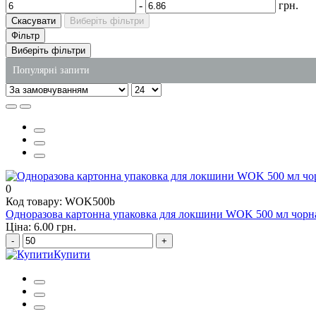
-
грн.
Скасувати
Виберіть фільтри
Фільтр
Виберіть фільтри
Популярні запити
пластикове харчове відро
коробочки для вок купити
одноразові паперові пакети
суші коробка
чистячі та миючі засоби купити
0
Код товару: WOK500b
контейнери одноразові харчові
Одноразова картонна упаковка для локшини WOK 500 мл чорна
Ціна: 6.00 грн.
-
+
Купити