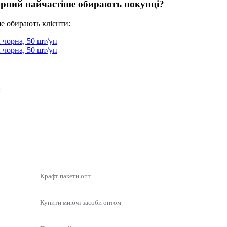
Чорний найчастіше обирають покупці?
ше обирають клієнти:
чорна, 50 шт/уп
чорна, 50 шт/уп
:
Крафт пакети опт
Купити миючі засоби оптом