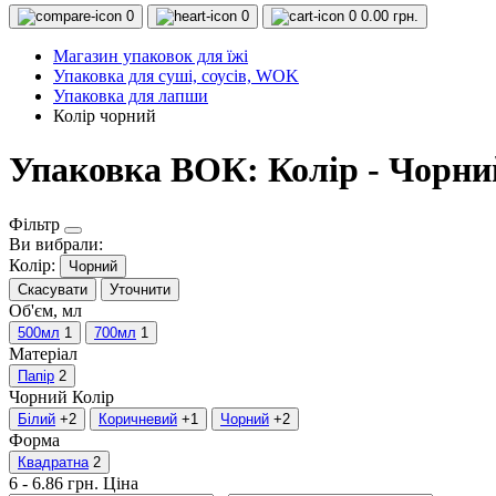
0
0
0
0.00 грн.
Магазин упаковок для їжі
Упаковка для суші, соусів, WOK
Упаковка для лапши
Колір чорний
Упаковка ВОК: Колір - Чорни
Фільтр
Ви вибрали:
Колір:
Чорний
Скасувати
Уточнити
Об'єм, мл
500мл
1
700мл
1
Матеріал
Папір
2
Чорний
Колір
Білий
+2
Коричневий
+1
Чорний
+2
Форма
Квадратна
2
6
-
6.86
грн.
Ціна