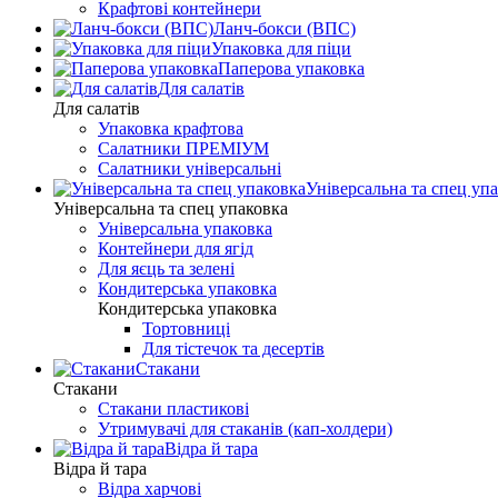
Крафтові контейнери
Ланч-бокси (ВПС)
Упаковка для піци
Паперова упаковка
Для салатів
Для салатів
Упаковка крафтова
Салатники ПРЕМІУМ
Салатники універсальні
Універсальна та спец уп
Універсальна та спец упаковка
Універсальна упаковка
Контейнери для ягід
Для яєць та зелені
Кондитерська упаковка
Кондитерська упаковка
Тортовниці
Для тістечок та десертів
Стакани
Стакани
Стакани пластикові
Утримувачі для стаканів (кап-холдери)
Відра й тара
Відра й тара
Відра харчові