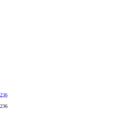
 236
 236