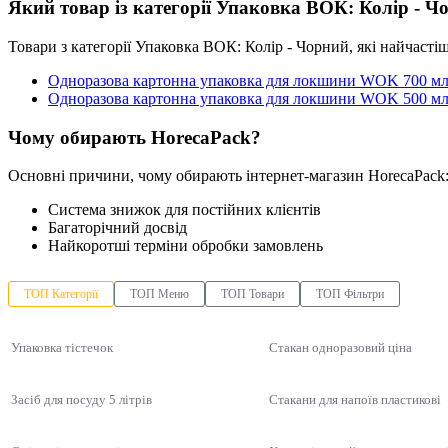
Який товар із категорії Упаковка ВОК: Колір - 
Товари з категорії Упаковка ВОК: Колір - Чорний, які найчасті
Одноразова картонна упаковка для локшини WOK 700 мл 
Одноразова картонна упаковка для локшини WOK 500 мл 
Чому обирають HorecaPack?
Основні причини, чому обирають інтернет-магазин HorecaPack
Система знижок для постійних клієнтів
Багаторічний досвід
Найкоротші терміни обробки замовлень
ТОП Категорії
ТОП Меню
ТОП Товари
ТОП Фільтри
Упаковка тістечок
Стакан одноразовий ціна
Засіб для посуду 5 літрів
Стакани для напоїв пластикові