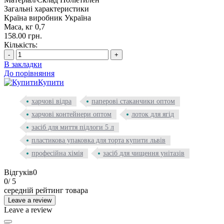
Загальні характеристики
Країна виробник
Україна
Маса, кг
0,7
158.00 грн.
Кількість:
-
+
В закладки
До порівняння
Купити
харчові відра
паперові стаканчики оптом
харчові контейнери оптом
лоток для ягід
засіб для миття підлоги 5 л
пластикова упаковка для торта купити львів
професійна хімія
засіб для чищення унітазів
Відгуків
0
0
/ 5
середній рейтинг товара
Leave a review
Leave a review