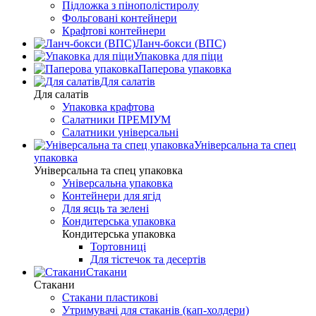
Підложка з пінополістиролу
Фольговані контейнери
Крафтові контейнери
Ланч-бокси (ВПС)
Упаковка для піци
Паперова упаковка
Для салатів
Для салатів
Упаковка крафтова
Салатники ПРЕМІУМ
Салатники універсальні
Універсальна та спец
упаковка
Універсальна та спец упаковка
Універсальна упаковка
Контейнери для ягід
Для яєць та зелені
Кондитерська упаковка
Кондитерська упаковка
Тортовниці
Для тістечок та десертів
Стакани
Стакани
Стакани пластикові
Утримувачі для стаканів (кап-холдери)