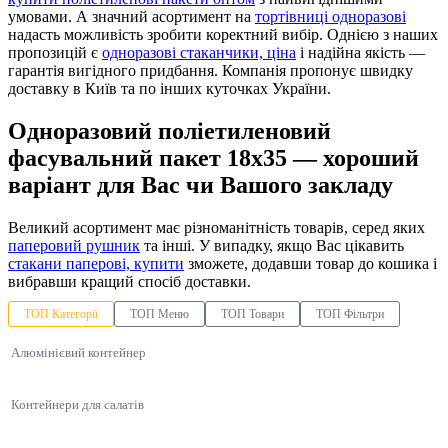
умовами. А значний асортимент на
тортівниці одноразові
надасть можливість зробити коректний вибір. Однією з наших
пропозицій є
одноразові стаканчики, ціна
і надійна якість —
гарантія вигідного придбання. Компанія пропонує швидку
доставку в Київ та по інших куточках України.
Одноразовий поліетиленовий
фасувальний пакет 18х35 — хороший
варіант для Вас чи Вашого закладу
Великий асортимент має різноманітність товарів, серед яких
паперовий рушник
та інші. У випадку, якщо Вас цікавить
стакани паперові, купити
зможете, додавши товар до кошика і
вибравши кращий спосіб доставки.
ТОП Категорії
ТОП Меню
ТОП Товари
ТОП Фільтри
Алюмінієвий контейнер
Контейнери для салатів