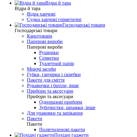
Відра й тара
Відра й тара
Відра харчові
Судки харчові герметичні
Господарські товари
Господарські товари
Канцтовари
Паперові вироби
Паперові вироби
Рушники
Серветки
Туалетний папір
Миючі засоби
Губки, ганчірки і скребки
Пакети для сміття
Рукавички і бахіли, інше
Прибори та аксесуари
Прибори та аксесуари
Одноразові прибори
Зубочистки, шпажки, інше
Для упаковки та запікання
Пакети
Пакети
Поліетиленові пакети
Похідні гаджети