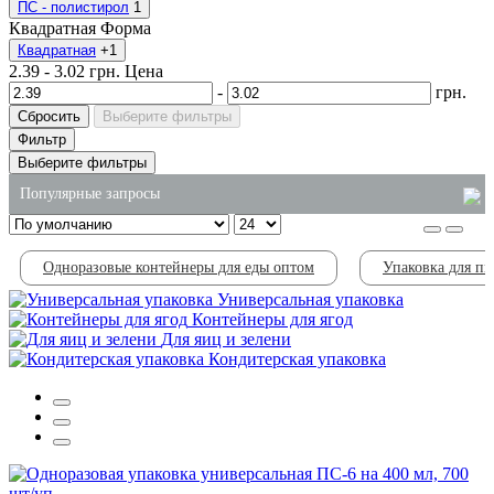
ПС - полистирол
1
Квадратная
Форма
Квадратная
+1
2.39
-
3.02
грн.
Цена
-
грн.
Сбросить
Выберите фильтры
Фильтр
Выберите фильтры
Популярные запросы
одноразовые контейнеры для пищи
Одноразовые контейнеры для еды оптом
Упаковка для п
купить контейнеры одноразовые пищевые
Универсальная упаковка
лоток из полистирола
Контейнеры для ягод
Для яиц и зелени
купить пластиковые контейнеры для тортов
Кондитерская упаковка
пакет из крафт бумаги купить
пластиковые контейнеры для еды оптом