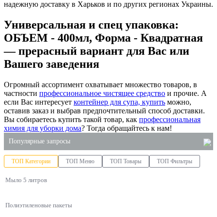
надежную доставку в Харьков и по других регионах Украины.
Универсальная и спец упаковка:
ОБЪЕМ - 400мл, Форма - Квадратная
— прерасный вариант для Вас или
Вашего заведения
Огромный ассортимент охватывает множество товаров, в
частности
профессиональное чистящее средство
и прочие. А
если Вас интересует
контейнер для супа, купить
можно,
оставив заказ и выбрав предпочтительный способ доставки.
Вы собираетесь купить такой товар, как
профессиональная
химия для уборки дома
? Тогда обращайтесь к нам!
Популярные запросы
ТОП Категории
ТОП Меню
ТОП Товары
ТОП Фильтры
одноразовые контейнеры для пищи
Мыло 5 литров
купить контейнеры одноразовые пищевые
лоток из полистирола
Полиэтиленовые пакеты
купить пластиковые контейнеры для тортов