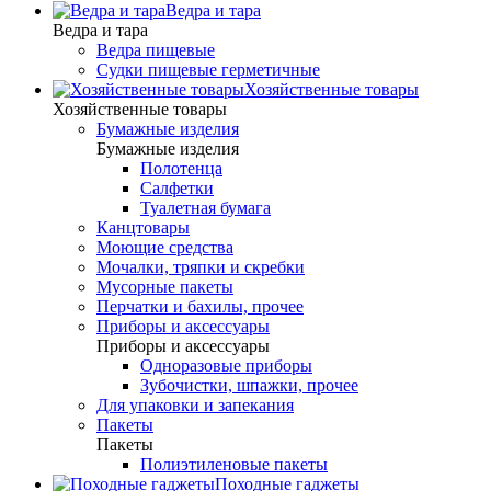
Ведра и тара
Ведра и тара
Ведра пищевые
Судки пищевые герметичные
Хозяйственные товары
Хозяйственные товары
Бумажные изделия
Бумажные изделия
Полотенца
Салфетки
Туалетная бумага
Канцтовары
Моющие средства
Мочалки, тряпки и скребки
Мусорные пакеты
Перчатки и бахилы, прочее
Приборы и аксессуары
Приборы и аксессуары
Одноразовые приборы
Зубочистки, шпажки, прочее
Для упаковки и запекания
Пакеты
Пакеты
Полиэтиленовые пакеты
Походные гаджеты