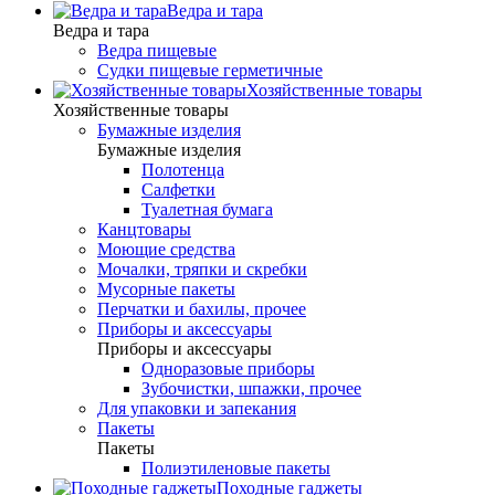
Ведра и тара
Ведра и тара
Ведра пищевые
Судки пищевые герметичные
Хозяйственные товары
Хозяйственные товары
Бумажные изделия
Бумажные изделия
Полотенца
Салфетки
Туалетная бумага
Канцтовары
Моющие средства
Мочалки, тряпки и скребки
Мусорные пакеты
Перчатки и бахилы, прочее
Приборы и аксессуары
Приборы и аксессуары
Одноразовые приборы
Зубочистки, шпажки, прочее
Для упаковки и запекания
Пакеты
Пакеты
Полиэтиленовые пакеты
Походные гаджеты