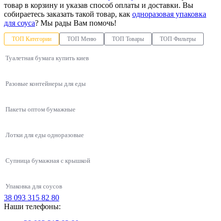
товар в корзину и указав способ оплаты и доставки. Вы
собираетесь заказать такой товар, как
одноразовая упаковка
для соуса
? Мы рады Вам помочь!
ТОП Категории
ТОП Меню
ТОП Товары
ТОП Фильтры
Туалетная бумага купить киев
Разовые контейнеры для еды
Пакеты оптом бумажные
Лотки для еды одноразовые
Супница бумажная с крышкой
Упаковка для соусов
38 093 315 82 80
Упаковки для азиатской кухни
Наши телефоны:
Одноразовая упаковка ПС-540 на 4 ячейки, 110 шт/уп
Белые крышки к стаканам Т-89 (400-500 мл)
Одноразовые контейнеры
Пластиковое пищевое ведро
Контейнеры для первых блюд