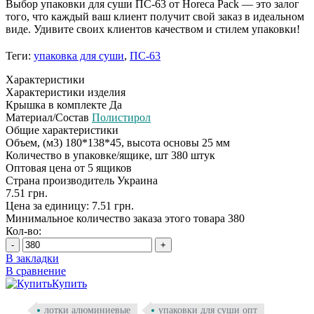
Выбор упаковки для суши ПС-63 от Horeca Pack — это залог
того, что каждый ваш клиент получит свой заказ в идеальном
виде. Удивите своих клиентов качеством и стилем упаковки!
Теги:
упаковка для суши
,
ПС-63
Характеристики
Характеристики изделия
Крышка в комплекте
Да
Материал/Состав
Полистирол
Общие характеристики
Объем, (м3)
180*138*45, высота основы 25 мм
Количество в упаковке/ящике, шт
380 штук
Оптовая цена
от 5 ящиков
Страна производитель
Украина
7.51 грн.
Цена за единицу: 7.51 грн.
Минимальное количество заказа этого товара 380
Кол-во:
-
+
В закладки
В сравнение
Купить
лотки алюминиевые
упаковки для суши опт