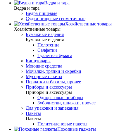
Ведра и тара
Ведра и тара
Ведра пищевые
Судки пищевые герметичные
Хозяйственные товары
Хозяйственные товары
Бумажные изделия
Бумажные изделия
Полотенца
Салфетки
Туалетная бумага
Канцтовары
Моющие средства
Мочалки, тряпки и скребки
Мусорные пакеты
Перчатки и бахилы, прочее
Приборы и аксессуары
Приборы и аксессуары
Одноразовые приборы
Зубочистки, шпажки, прочее
Для упаковки и запекания
Пакеты
Пакеты
Полиэтиленовые пакеты
Походные гаджеты