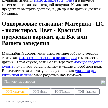
компании является
мыло жидкое (5 л), цена
и надежное
качество — гарантия выгодной покупки. Компания
предлагает быструю доставку в Днепр и по других уголках
Украины.
Одноразовые стаканы: Материал - ПС
- полистирол, Цвет - Красный —
прерасный вариант для Вас или
Вашего заведения
Масштабный ассортимент вмещает многообразие товаров,
таких как
лоток из вспененного полистирола
и множество
других. В том случае, если Вас интересует
моющее средство,
купить
получится, оставив заявку и указав способ доставки.
Вы думаете заказать такую продукцию, как
упаковка для
китайской лапши
? Мы с радостью Вам поможем!
Популярные запросы
ТОП Категории
ТОП Меню
ТОП Товары
ТОП Фильтры
ланч боксы из вспененного полистирола
Чистящие средства купить
оптовые хозяйственные товары
одноразовые стаканы оптом