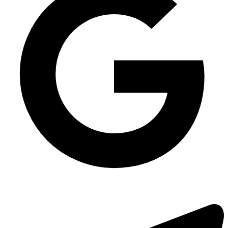
запайки), 400шт/уп
Купить одноразовые контейнеры оптом
Гофрированные стаканы бумажные 110мл
Ланч-бокс MB-1 из пенополистирола (240х210х70), 150 шт/уп
Контейнеры одноразовые с крышкой
Универсальная и спец упаковка 560мл
Контейнер для суши HF-63 с черным дном, 594 шт/уп
Полистирол для пищевых продуктов
Соусники одноразовые 200мл (полиэтилентерефталат)
Ведро прямоугольное для пищевых продуктов 3 л
Профессиональные моющие средства оптом
Соусницы одноразовые купить