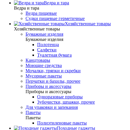
Ведра и тара
Ведра и тара
Ведра пищевые
Судки пищевые герметичные
Хозяйственные товары
Хозяйственные товары
Бумажные изделия
Бумажные изделия
Полотенца
Салфетки
Туалетная бумага
Канцтовары
Моющие средства
Мочалки, тряпки и скребки
Мусорные пакеты
Перчатки и бахилы, прочее
Приборы и аксессуары
Приборы и аксессуары
Одноразовые приборы
Зубочистки, шпажки, прочее
Для упаковки и запекания
Пакеты
Пакеты
Полиэтиленовые пакеты
Походные гаджеты