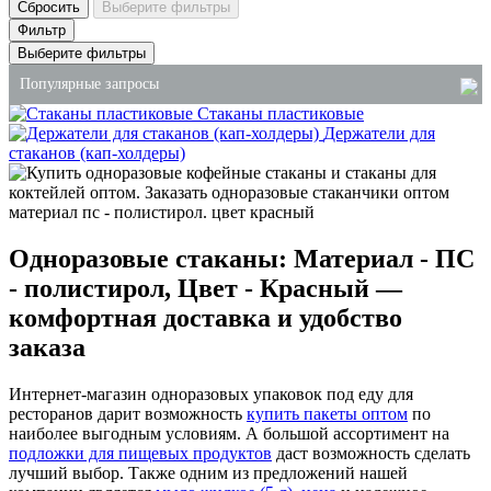
Сбросить
Выберите фильтры
Фильтр
Выберите фильтры
Популярные запросы
Стаканы пластиковые
Держатели для
ланч боксы из вспененного полистирола
стаканов (кап-холдеры)
оптовые хозяйственные товары
одноразовые стаканы оптом
бумажные контейнеры для еды
Одноразовые стаканы: Материал - ПС
упаковка для первых блюд купить
- полистирол, Цвет - Красный —
купить пластиковые стаканы
комфортная доставка и удобство
заказа
Интернет-магазин одноразовых упаковок под еду для
ресторанов дарит возможность
купить пакеты оптом
по
наиболее выгодным условиям. А большой ассортимент на
подложки для пищевых продуктов
даст возможность сделать
лучший выбор. Также одним из предложений нашей