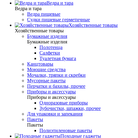
Ведра и тара
Ведра и тара
Ведра пищевые
Судки пищевые герметичные
Хозяйственные товары
Хозяйственные товары
Бумажные изделия
Бумажные изделия
Полотенца
Салфетки
Туалетная бумага
Канцтовары
Моющие средства
Мочалки, тряпки и скребки
Мусорные пакеты
Перчатки и бахилы, прочее
Приборы и аксессуары
Приборы и аксессуары
Одноразовые приборы
Зубочистки, шпажки, прочее
Для упаковки и запекания
Пакеты
Пакеты
Полиэтиленовые пакеты
Походные гаджеты