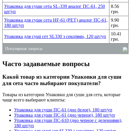
Упаковка для суши сета SL-339 аналог ПС-61, 250
8.56
шт/уп
грн.
Упаковка для суши сета HF-61 (PET) аналог ПС-61,
9.90
180 шт/уп
грн.
10.41
Упаковка для суші сет SL330 з секціями, 120 шт/уп
грн.
Популярные запросы
Часто задаваемые вопросы
супница одноразовая купить
моющее средство для унитазов
Какой товар из категории Упаковки для суши
жидкое мыло для рук 5 литров
для сета часто выбирают покупатели?
лотки одноразовые пищевые
Товары из категории Упаковки для суши для сета, которые
лотки из вспененного полистирола
чаще всего выбирают клиенты:
купить оптом одноразовые стаканы
Упаковка для суши ПС-61 (дно белое), 180 шт/уп
Упаковка для суши ПС-61 (дно черное), 180 шт/уп
Упаковка для суши ПС-610 (дно черное с делениями),
180 шт/уп
Упаковка для суші сет SL330 з секціями, 120 шт/уп