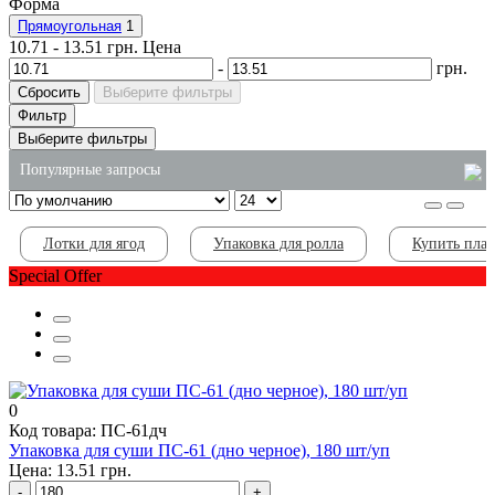
Форма
Прямоугольная
1
10.71
-
13.51
грн.
Цена
-
грн.
Сбросить
Выберите фильтры
Фильтр
Выберите фильтры
Популярные запросы
супница одноразовая купить
Лотки для ягод
Упаковка для ролла
Купить пла
моющее средство для унитазов
Special Offer
жидкое мыло для рук 5 литров
лотки одноразовые пищевые
лотки из вспененного полистирола
купить оптом одноразовые стаканы
0
Код товара: ПС-61дч
Упаковка для суши ПС-61 (дно черное), 180 шт/уп
Цена: 13.51 грн.
-
+