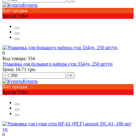
Купить
Хит продаж
Special Offer
0
Код товара: 334
Упаковка для большого набора суш 334дч, 250 шт/уп
Цена: 10.71 грн.
-
+
Купить
Хит продаж
Special Offer
0