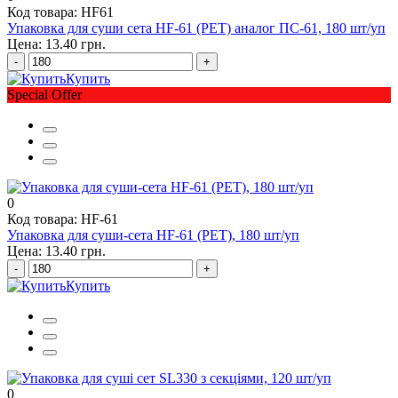
Код товара: HF61
Упаковка для суши сета HF-61 (PET) аналог ПС-61, 180 шт/уп
Цена: 13.40 грн.
-
+
Купить
Special Offer
0
Код товара: HF-61
Упаковка для суши-сета HF-61 (PET), 180 шт/уп
Цена: 13.40 грн.
-
+
Купить
0