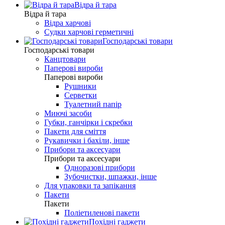
Відра й тара
Відра й тара
Відра харчові
Судки харчові герметичні
Господарські товари
Господарські товари
Канцтовари
Паперові вироби
Паперові вироби
Рушники
Серветки
Туалетний папір
Миючі засоби
Губки, ганчірки і скребки
Пакети для сміття
Рукавички і бахіли, інше
Прибори та аксесуари
Прибори та аксесуари
Одноразові прибори
Зубочистки, шпажки, інше
Для упаковки та запікання
Пакети
Пакети
Поліетиленові пакети
Похідні гаджети