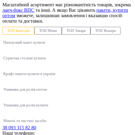
Масштабний асортимент має різноманітність товарів, зокрема
ланч-бокс ВПС
та інші. А якщо Вас цікавить
пакети, купити
оптом
зможете, залишивши замовлення і вказавши спосіб
оплати та доставки.
ТОП Категорії
ТОП Меню
ТОП Товари
ТОП Фільтри
Паперовий пакет купити
Серветки столові купити
Крафт пакети купити в україні
Упаковка для ролів оптом
Упаковка для ролів купити
Миючі та чистячі засоби
38 093 315 82 80
Упаковка для суші, соусів, WOK
Наші телефони:
Підложка із спіненого полістиролу М5-25 (225х165х25 мм) БІЛА, 300
Паперові коробочки для китайської їжі
Продукти HoReCa