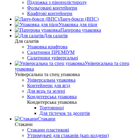
Підложка з пінополістиролу
Фольговані контейнери
Крафтові контейнери
Ланч-бокси (ВПС)
Упаковка для піци
Паперова упаковка
Для салатів
Для салатів
Упаковка крафтова
Салатники ПРЕМІУМ
Салатники універсальні
Універсальна та спец
упаковка
Універсальна та спец упаковка
Універсальна упаковка
Контейнери для ягід
Для яєць та зелені
Кондитерська упаковка
Кондитерська упаковка
Тортовниці
Для тістечок та десертів
Стакани
Стакани
Стакани пластикові
Утримувачі для стаканів (кап-холдери)