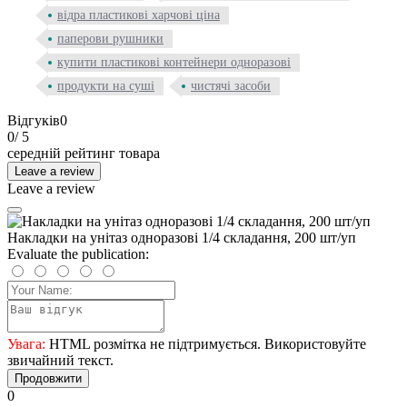
відра пластикові харчові ціна
паперови рушники
купити пластикові контейнери одноразові
продукти на суші
чистячі засоби
Відгуків
0
0
/ 5
середній рейтинг товара
Leave a review
Leave a review
Накладки на унітаз одноразові 1/4 складання, 200 шт/уп
Evaluate the publication:
Увага:
HTML розмітка не підтримується. Використовуйте
звичайний текст.
Продовжити
0