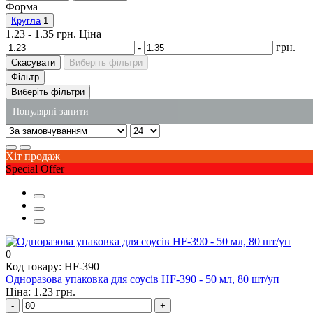
Форма
Кругла
1
1.23
-
1.35
грн.
Ціна
-
грн.
Скасувати
Виберіть фільтри
Фільтр
Виберіть фільтри
Популярні запити
мило рідке 5л ціна
Хіт продаж
купити миючі засоби в києві
Special Offer
пластикова упаковка для торта
спінений полістирол упаковка
крафт пакет опт
пластикові лотки для ягід
0
Код товару: HF-390
Одноразова упаковка для соусів HF-390 - 50 мл, 80 шт/уп
Ціна: 1.23 грн.
-
+