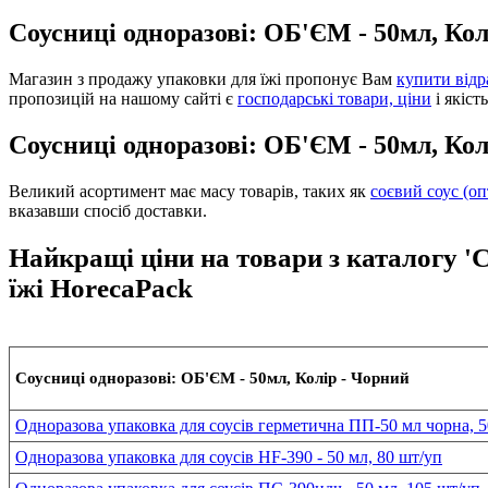
Соусниці одноразові: ОБ'ЄМ - 50мл, Кол
Магазин з продажу упаковки для їжі пропонує Вам
купити відр
пропозицій на нашому сайті є
господарські товари, ціни
і якіст
Соусниці одноразові: ОБ'ЄМ - 50мл, Ко
Великий асортимент має масу товарів, таких як
соєвий соус (оп
вказавши спосіб доставки.
Найкращі ціни на товари з каталогу 'С
їжі HorecaPack
Соусниці одноразові: ОБ'ЄМ - 50мл, Колір - Чорний
Одноразова упаковка для соусів герметична ПП-50 мл чорна, 5
Одноразова упаковка для соусів HF-390 - 50 мл, 80 шт/уп