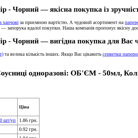
ір - Чорний — якісна покупка із зручні
а харчові
за приємною вартістю. А чудовий асортимент на
папер
ь — запорука вдалої покупки. Наша компанія пропонує якісну дос
лір - Чорний — вигідна покупка для Вас 
т)
та велика кількість інших. Якщо Вас цікавить
серветки паперо
оусниці одноразові: ОБ'ЄМ - 50мл, Кол
Ціна
0 шт/уп
1.86 грн.
0.92 грн.