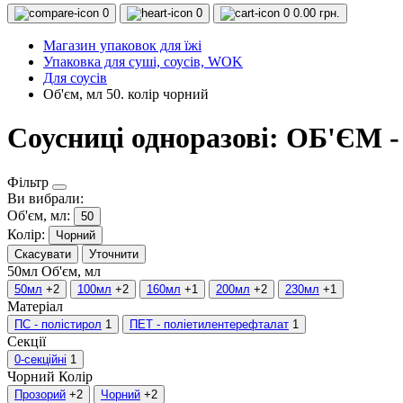
0
0
0
0.00 грн.
Магазин упаковок для їжі
Упаковка для суші, соусів, WOK
Для соусів
Об'єм, мл 50. колір чорний
Соусниці одноразові: ОБ'ЄМ -
Фільтр
Ви вибрали:
Об'єм, мл:
50
Колір:
Чорний
Скасувати
Уточнити
50мл
Об'єм, мл
50мл
+2
100мл
+2
160мл
+1
200мл
+2
230мл
+1
Матеріал
ПС - полістирол
1
ПЕТ - поліетилентерефталат
1
Секції
0-секційні
1
Чорний
Колір
Прозорий
+2
Чорний
+2