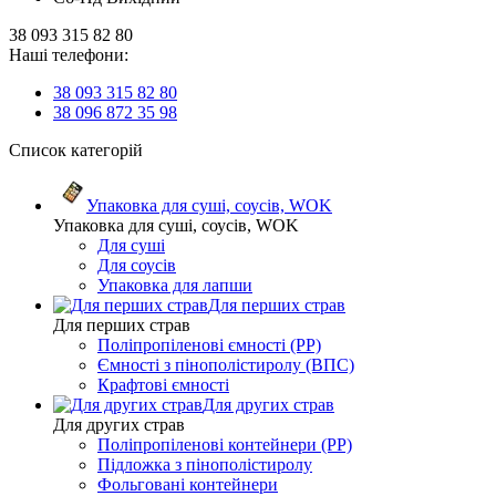
38 093 315 82 80
Наші телефони:
38 093 315 82 80
38 096 872 35 98
Список категорій
Упаковка для суші, соусів, WOK
Упаковка для суші, соусів, WOK
Для суші
Для соусів
Упаковка для лапши
Для перших страв
Для перших страв
Поліпропіленові ємності (PP)
Ємності з пінополістиролу (ВПС)
Крафтові ємності
Для других страв
Для других страв
Поліпропіленові контейнери (PP)
Підложка з пінополістиролу
Фольговані контейнери