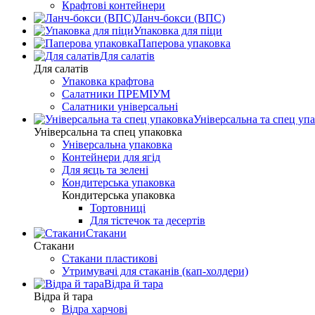
Крафтові контейнери
Ланч-бокси (ВПС)
Упаковка для піци
Паперова упаковка
Для салатів
Для салатів
Упаковка крафтова
Салатники ПРЕМІУМ
Салатники універсальні
Універсальна та спец уп
Універсальна та спец упаковка
Універсальна упаковка
Контейнери для ягід
Для яєць та зелені
Кондитерська упаковка
Кондитерська упаковка
Тортовниці
Для тістечок та десертів
Стакани
Стакани
Стакани пластикові
Утримувачі для стаканів (кап-холдери)
Відра й тара
Відра й тара
Відра харчові