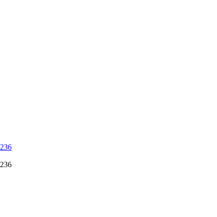
 236
 236