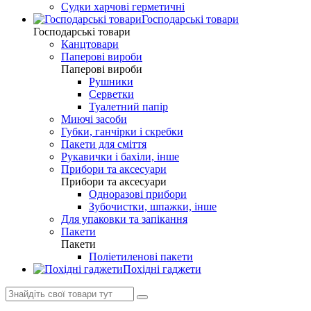
Судки харчові герметичні
Господарські товари
Господарські товари
Канцтовари
Паперові вироби
Паперові вироби
Рушники
Серветки
Туалетний папір
Миючі засоби
Губки, ганчірки і скребки
Пакети для сміття
Рукавички і бахіли, інше
Прибори та аксесуари
Прибори та аксесуари
Одноразові прибори
Зубочистки, шпажки, інше
Для упаковки та запікання
Пакети
Пакети
Поліетиленові пакети
Похідні гаджети