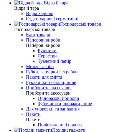
Відра й тара
Відра й тара
Відра харчові
Судки харчові герметичні
Господарські товари
Господарські товари
Канцтовари
Паперові вироби
Паперові вироби
Рушники
Серветки
Туалетний папір
Миючі засоби
Губки, ганчірки і скребки
Пакети для сміття
Рукавички і бахіли, інше
Прибори та аксесуари
Прибори та аксесуари
Одноразові прибори
Зубочистки, шпажки, інше
Для упаковки та запікання
Пакети
Пакети
Поліетиленові пакети
Похідні гаджети