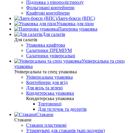
Підложка з пінополістиролу
Фольговані контейнери
Крафтові контейнери
Ланч-бокси (ВПС)
Упаковка для піци
Паперова упаковка
Для салатів
Для салатів
Упаковка крафтова
Салатники ПРЕМІУМ
Салатники універсальні
Універсальна та спец
упаковка
Універсальна та спец упаковка
Універсальна упаковка
Контейнери для ягід
Для яєць та зелені
Кондитерська упаковка
Кондитерська упаковка
Тортовниці
Для тістечок та десертів
Стакани
Стакани
Стакани пластикові
Утримувачі для стаканів (кап-холдери)