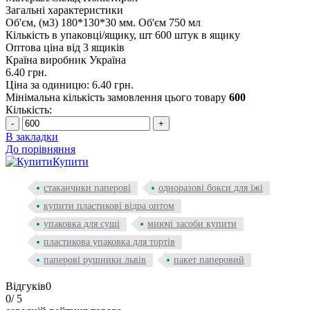
Загальні характеристики
Об'єм, (м3)
180*130*30 мм. Об'єм 750 мл
Кількість в упаковці/ящику, шт
600 штук в ящику
Оптова ціна
від 3 ящиків
Країна виробник
Україна
6.40 грн.
Ціна за одиницю: 6.40 грн.
Мінімальна кількість замовлення цього товару
600
Кількість:
-
+
В закладки
До порівняння
Купити
стаканчики паперові
одноразові бокси для їжі
купити пластикові відра оптом
упаковка для суші
миючі засоби купити
пластикова упаковка для тортів
паперові рушники львів
пакет паперовий
Відгуків
0
0
/ 5