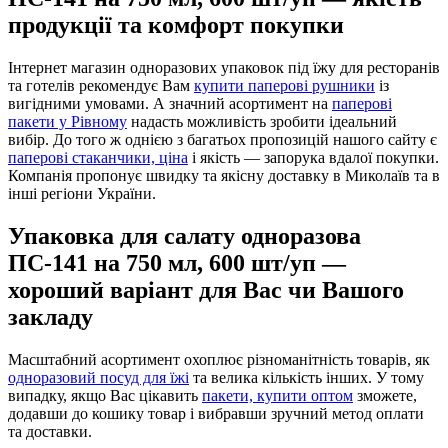
продукції та комфорт покупки
Інтернет магазин одноразових упаковок під їжу для ресторанів
та готелів рекомендує Вам
купити паперові рушники
із
вигідними умовами. А значний асортимент на
паперові
пакети у Рівному
надасть можливість зробити ідеальний
вибір. До того ж однією з багатьох пропозицій нашого сайту є
паперові стаканчики, ціна
і якість — запорука вдалої покупки.
Компанія пропонує швидку та якісну доставку в Миколаїв та в
інші регіони України.
Упаковка для салату одноразова
ПС-141 на 750 мл, 600 шт/уп —
хороший варіант для Вас чи Вашого
закладу
Масштабний асортимент охоплює різноманітність товарів, як
одноразовий посуд для їжі
та велика кількість інших. У тому
випадку, якщо Вас цікавить
пакети, купити оптом
зможете,
додавши до кошику товар і вибравши зручний метод оплати
та доставки.