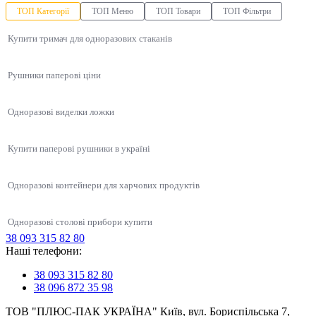
ТОП Категорії
ТОП Меню
ТОП Товари
ТОП Фільтри
Купити тримач для одноразових стаканів
Рушники паперові ціни
Одноразові виделки ложки
Купити паперові рушники в україні
Одноразові контейнери для харчових продуктів
Одноразові столові прибори купити
38 093 315 82 80
Упаковка для суші, соусів, WOK
Наші телефони:
Кришка купольна 960 до полімерного стакану, 1000 шт/уп
Контейнер для супу білий
Продукти HoReCa
Соусник одноразовий купити
Контейнери для суші
38 093 315 82 80
Соусниці одноразові
Одноразова упаковка для перших страв ПП-115-350дч, 500 шт/уп
Упаковка для вітрини кулінарії прозора
38 096 872 35 98
Контейнер для соусу
Упаковка для лапши (Вок бокс)
Для перших страв
ТОВ "ПЛЮС-ПАК УКРАЇНА" Київ, вул. Бориспільська 7,