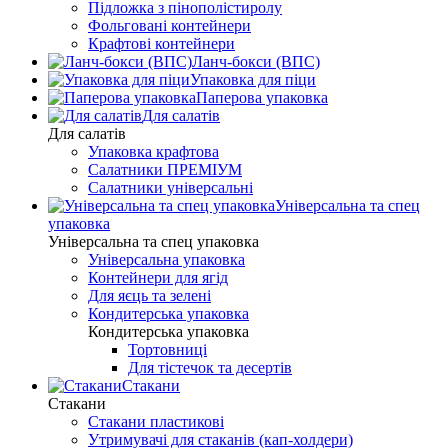
Підложка з пінополістиролу
Фольговані контейнери
Крафтові контейнери
Ланч-бокси (ВПС)
Упаковка для піци
Паперова упаковка
Для салатів
Для салатів
Упаковка крафтова
Салатники ПРЕМІУМ
Салатники універсальні
Універсальна та спец
упаковка
Універсальна та спец упаковка
Універсальна упаковка
Контейнери для ягід
Для яєць та зелені
Кондитерська упаковка
Кондитерська упаковка
Тортовниці
Для тістечок та десертів
Стакани
Стакани
Стакани пластикові
Утримувачі для стаканів (кап-холдери)