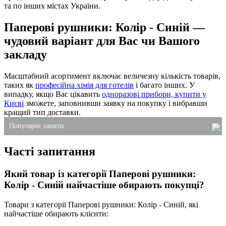
та по інших містах України.
Паперові рушники: Колір - Синій —
чудовий варіант для Вас чи Вашого
закладу
Масштабний асортимент включає величезну кількість товарів,
таких як
професійна хімія для готелів
і багато інших. У
випадку, якщо Вас цікавить
одноразові прибори, купити у
Києві
зможете, заповнивши заявку на покупку і вибравши
кращий тип доставки.
Популярні запити
Часті запитання
відро пластикове з кришкою для харчових продуктів
одноразовий контейнер для салату
Який товар із категорії Паперові рушники:
одноразова упаковка суші
Колір - Синій найчастіше обирають покупці?
засіб для миття плити від жиру
Товари з категорії Паперові рушники: Колір - Синій, які
одноразові контейнери харчові
найчастіше обирають клієнти:
пластикові стакани оптом