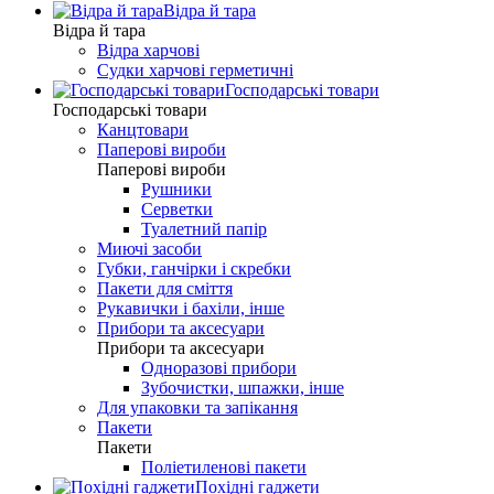
Відра й тара
Відра й тара
Відра харчові
Судки харчові герметичні
Господарські товари
Господарські товари
Канцтовари
Паперові вироби
Паперові вироби
Рушники
Серветки
Туалетний папір
Миючі засоби
Губки, ганчірки і скребки
Пакети для сміття
Рукавички і бахіли, інше
Прибори та аксесуари
Прибори та аксесуари
Одноразові прибори
Зубочистки, шпажки, інше
Для упаковки та запікання
Пакети
Пакети
Поліетиленові пакети
Похідні гаджети