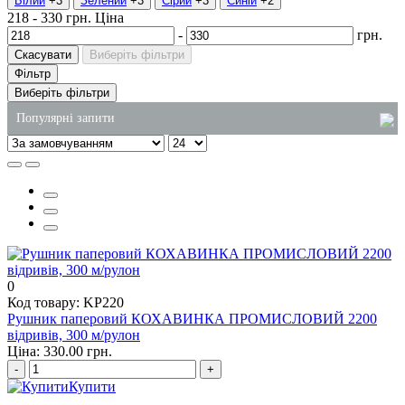
Білий
+3
Зелений
+3
Сірий
+3
Синій
+2
218
-
330
грн.
Ціна
-
грн.
Скасувати
Виберіть фільтри
Фільтр
Виберіть фільтри
Популярні запити
відро пластикове з кришкою для харчових продуктів
одноразовий контейнер для салату
одноразова упаковка суші
засіб для миття плити від жиру
одноразові контейнери харчові
0
пластикові стакани оптом
Код товару: KP220
Рушник паперовий КОХАВИНКА ПРОМИСЛОВИЙ 2200
відривів, 300 м/рулон
Ціна: 330.00 грн.
-
+
Купити