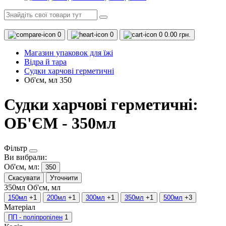
0
0
0
0.00 грн.
Магазин упаковок для їжі
Відра й тара
Судки харчові герметичні
Об'єм, мл 350
Судки харчові герметичні:
ОБ'ЄМ - 350мл
Фільтр
Ви вибрали:
Об'єм, мл:
350
Скасувати
Уточнити
350мл
Об'єм, мл
150мл
+1
200мл
+1
300мл
+1
350мл
+1
500мл
+3
Матеріал
ПП - поліпропілен
1