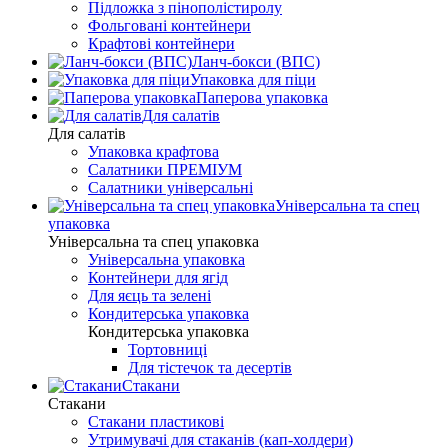
Підложка з пінополістиролу
Фольговані контейнери
Крафтові контейнери
Ланч-бокси (ВПС)
Упаковка для піци
Паперова упаковка
Для салатів
Для салатів
Упаковка крафтова
Салатники ПРЕМІУМ
Салатники універсальні
Універсальна та спец
упаковка
Універсальна та спец упаковка
Універсальна упаковка
Контейнери для ягід
Для яєць та зелені
Кондитерська упаковка
Кондитерська упаковка
Тортовниці
Для тістечок та десертів
Стакани
Стакани
Стакани пластикові
Утримувачі для стаканів (кап-холдери)