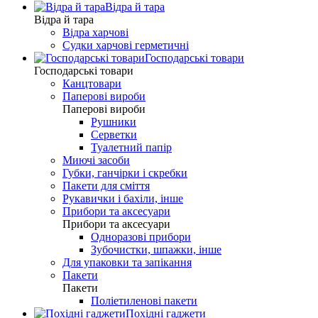
Відра й тара
Відра й тара
Відра харчові
Судки харчові герметичні
Господарські товари
Господарські товари
Канцтовари
Паперові вироби
Паперові вироби
Рушники
Серветки
Туалетний папір
Миючі засоби
Губки, ганчірки і скребки
Пакети для сміття
Рукавички і бахіли, інше
Прибори та аксесуари
Прибори та аксесуари
Одноразові прибори
Зубочистки, шпажки, інше
Для упаковки та запікання
Пакети
Пакети
Поліетиленові пакети
Похідні гаджети