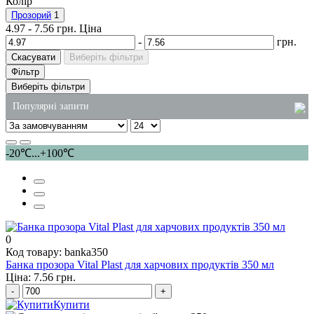
Колір
Прозорий
1
4.97
-
7.56
грн.
Ціна
-
грн.
Скасувати
Виберіть фільтри
Фільтр
Виберіть фільтри
Популярні запити
пакети для сміття купити київ
-20℃...+100℃
соусники одноразові купити київ
засоби для туалетів
ланч-бокси зі спіненого полістиролу
алюмінієві контейнери для харчових продуктів
0
коробки для тортів пластикові
Код товару: banka350
Банка прозора Vital Plast для харчових продуктів 350 мл
Ціна: 7.56 грн.
-
+
Купити