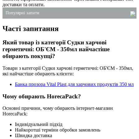
доставки та оплати.
Популярні запити
Часті запитання
пакети для сміття купити київ
соусники одноразові купити київ
Який товар із категорії Судки харчові
засоби для туалетів
герметичні: ОБ'ЄМ - 350мл найчастіше
ланч-бокси зі спіненого полістиролу
обирають покупці?
алюмінієві контейнери для харчових продуктів
Товари з категорії Судки харчові герметичні: ОБ'ЄМ - 350мл,
коробки для тортів пластикові
які найчастіше обирають клієнти:
Банка прозора Vital Plast для харчових продуктів 350 мл
Чому обирають HorecaPack?
Основні причини, чому обирають інтернет-магазин
HorecaPack:
Індивідуальний підхід
Найкоротші терміни обробки замовлень
Швидка доставка