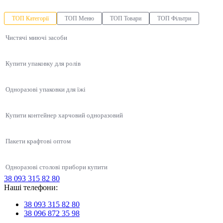
ТОП Категорії
ТОП Меню
ТОП Товари
ТОП Фільтри
Чистячі миючі засоби
Купити упаковку для ролів
Одноразові упаковки для їжі
Купити контейнер харчовий одноразовий
Пакети крафтові оптом
Одноразові столові прибори купити
38 093 315 82 80
Упаковка для суші, соусів, WOK
Наші телефони:
Упаковка для салату Oval-500 мл коса овальна чорна, 450 шт/уп
Контейнер без поділок
Продукти HoReCa
Купити одноразовий контейнер для їжі
Контейнери для суші
38 093 315 82 80
Соусниці одноразові
Одноразова упаковка ПП-702 для ягід на 0.5 кг, 900 шт/уп
Коробка для піци 32 см
38 096 872 35 98
Коробочки для китайської локшини
Упаковка для лапши (Вок бокс)