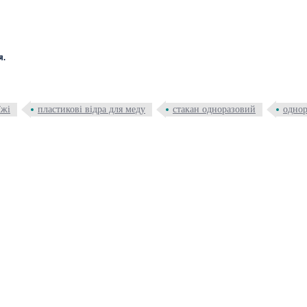
я.
їжі
пластикові відра для меду
стакан одноразовий
однор