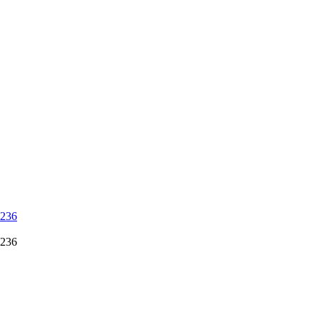
 236
 236