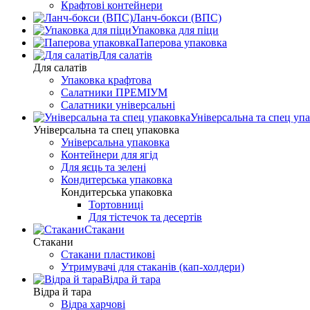
Крафтові контейнери
Ланч-бокси (ВПС)
Упаковка для піци
Паперова упаковка
Для салатів
Для салатів
Упаковка крафтова
Салатники ПРЕМІУМ
Салатники універсальні
Універсальна та спец уп
Універсальна та спец упаковка
Універсальна упаковка
Контейнери для ягід
Для яєць та зелені
Кондитерська упаковка
Кондитерська упаковка
Тортовниці
Для тістечок та десертів
Стакани
Стакани
Стакани пластикові
Утримувачі для стаканів (кап-холдери)
Відра й тара
Відра й тара
Відра харчові