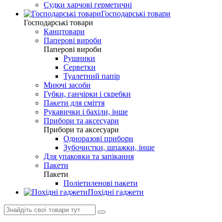
Судки харчові герметичні
Господарські товари
Господарські товари
Канцтовари
Паперові вироби
Паперові вироби
Рушники
Серветки
Туалетний папір
Миючі засоби
Губки, ганчірки і скребки
Пакети для сміття
Рукавички і бахіли, інше
Прибори та аксесуари
Прибори та аксесуари
Одноразові прибори
Зубочистки, шпажки, інше
Для упаковки та запікання
Пакети
Пакети
Поліетиленові пакети
Похідні гаджети