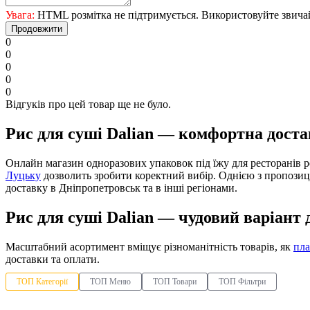
Увага:
HTML розмітка не підтримується. Використовуйте звича
Продовжити
0
0
0
0
0
Відгуків про цей товар ще не було.
Рис для суші Dalian — комфортна доста
Онлайн магазин одноразових упаковок під їжу для ресторанів
Луцьку
дозволить зробити коректний вибір. Однією з пропозиц
доставку в Дніпропетровськ та в інші регіонами.
Рис для суші Dalian — чудовий варіант 
Масштабний асортимент вміщує різноманітність товарів, як
пла
доставки та оплати.
ТОП Категорії
ТОП Меню
ТОП Товари
ТОП Фільтри