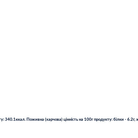
у: 340.1ккал. Поживна (харчова) цінність на 100г продукту: білки - 6.2г, жи