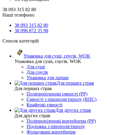
38 093 315 82 80
Наші телефони:
38 093 315 82 80
38 096 872 35 98
Список категорій
Упаковка для суші, соусів, WOK
Упаковка для суші, соусів, WOK
Для суші
Для соусів
Упаковка для лапши
Для перших страв
Для перших страв
Поліпропіленові ємності (PP)
Ємності з пінополістиролу (ВПС)
Крафтові ємності
Для других страв
Для других страв
Поліпропіленові контейнери (PP)
Підложка з пінополістиролу
Фольговані контейнери