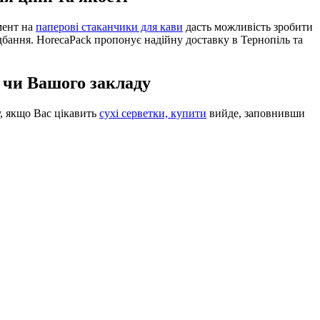
мент на
паперові стаканчики для кави
дасть можливість зробити
дбання. HorecaPack пропонує надійну доставку в Тернопіль та
с чи Вашого закладу
у, якщо Вас цікавить
сухі серветки, купити
вийде, заповнивши