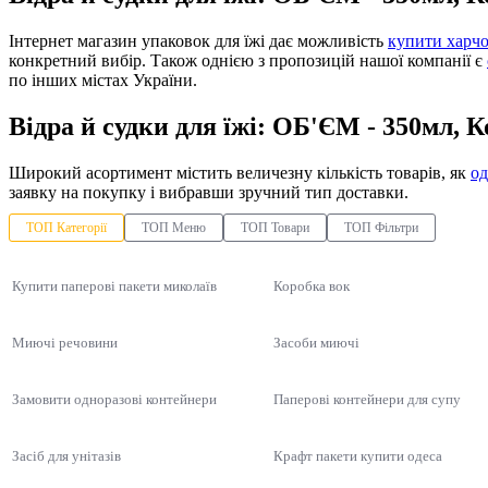
Інтернет магазин упаковок для їжі дає можливість
купити харчо
конкретний вибір. Також однією з пропозицій нашої компанії є
по інших містах України.
Відра й судки для їжі: ОБ'ЄМ - 350мл, 
Широкий асортимент містить величезну кількість товарів, як
од
заявку на покупку і вибравши зручний тип доставки.
ТОП Категорії
ТОП Меню
ТОП Товари
ТОП Фільтри
Купити паперові пакети миколаїв
Коробка вок
Миючі речовини
Засоби миючі
Замовити одноразові контейнери
Паперові контейнери для супу
Засіб для унітазів
Крафт пакети купити одеса