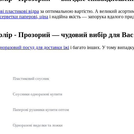
ві пластикові відра
за оптимальною вартістю. А великий асорти
серветки паперові, ціна
і надійна якість — запорука вдалого при
Колір - Прозорий — чудовий вибір для Ва
норазовий посуд для доставки їжі
і багато інших. У тому випадк
Пластиковий соусник
Соусники одноразові купити
Паперові рушники купити оптом
Одноразові виделки та ложки