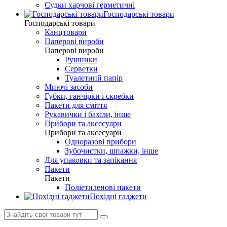
Судки харчові герметичні
Господарські товари
Господарські товари
Канцтовари
Паперові вироби
Паперові вироби
Рушники
Серветки
Туалетний папір
Миючі засоби
Губки, ганчірки і скребки
Пакети для сміття
Рукавички і бахіли, інше
Прибори та аксесуари
Прибори та аксесуари
Одноразові прибори
Зубочистки, шпажки, інше
Для упаковки та запікання
Пакети
Пакети
Поліетиленові пакети
Похідні гаджети