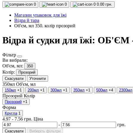
0
0
0
0.00 грн.
Магазин упаковок для їжі
Відра й тара
Об'єм, мл 350. колір прозорий
Відра й судки для їжі: ОБ'ЄМ 
Фільтр
Ви вибрали:
Об'єм, мл:
350
Колір:
Прозорий
Скасувати
Уточнити
350мл
Об'єм, мл
150мл
+1
200мл
+1
300мл
+1
350мл
+1
500мл
+4
2300мл
Прозорий
Колір
Прозорий
+1
Форма
Кругла
1
4.97
-
7.56
грн.
Ціна
-
грн.
Скасувати
Виберіть фільтри