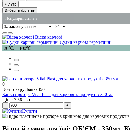
Фільтр
Виберіть фільтри
Популярні запити
картонна упаковка для китайської локшини
Відра харчові
купити пластикову упаковку для торта
Судки харчові герметичні
-20℃...+100℃
замовити пакети
пакети з крафт паперу
господарські товари ціна
стакани пластикові купити київ
0
Код товару: banka350
Банка прозора Vital Plast для харчових продуктів 350 мл
Ціна: 7.56 грн.
-
+
Купити
Відра й судки для їжі: ОБ'ЄМ - 350мл, 