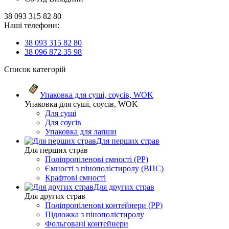
38 093 315 82 80
Наші телефони:
38 093 315 82 80
38 096 872 35 98
Список категорій
Упаковка для суші, соусів, WOK
Упаковка для суші, соусів, WOK
Для суші
Для соусів
Упаковка для лапши
Для перших страв
Для перших страв
Поліпропіленові ємності (PP)
Ємності з пінополістиролу (ВПС)
Крафтові ємності
Для других страв
Для других страв
Поліпропіленові контейнери (PP)
Підложка з пінополістиролу
Фольговані контейнери