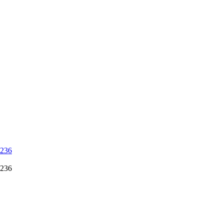
 236
 236