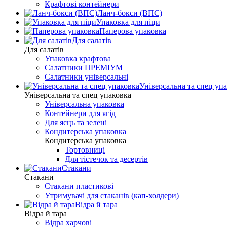
Крафтові контейнери
Ланч-бокси (ВПС)
Упаковка для піци
Паперова упаковка
Для салатів
Для салатів
Упаковка крафтова
Салатники ПРЕМІУМ
Салатники універсальні
Універсальна та спец уп
Універсальна та спец упаковка
Універсальна упаковка
Контейнери для ягід
Для яєць та зелені
Кондитерська упаковка
Кондитерська упаковка
Тортовниці
Для тістечок та десертів
Стакани
Стакани
Стакани пластикові
Утримувачі для стаканів (кап-холдери)
Відра й тара
Відра й тара
Відра харчові