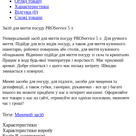
Огляд товару
Характеристики
Відгуки (0)
Схожі товари
Засіб для миття посуду PROService 5 л
Універсальний засіб для миття посуду PROService 5 л. Для ручного
миття. Підійде для всіх видів посуду, а також для миття кухонного
інвентарю, робочих поверхонь або столів, для миття кухонного
обладнання. Відмінно підійде для миття посуду зі скла та кришталю.
Працює в воді будь-якої температури і жорсткості. Має приємний
аромат. Добре піниться і з цього має низьку витрату. Швидко
змивається з поверхні.
Миючі засоби для посуду, для підлоги, засоби для чищення та
дезінфекції, а також губки, ганчірки, рукавички - все це і багато
іншого ви можете придбати у нас в інтернет магазині. Оформляйте
все товари у нас на сайті, отримуйте все однією посилкою, економте
час і гроші!
Теги:
Миючий засіб
Характеристики
Характеристики виробу
Колір
В асортименті