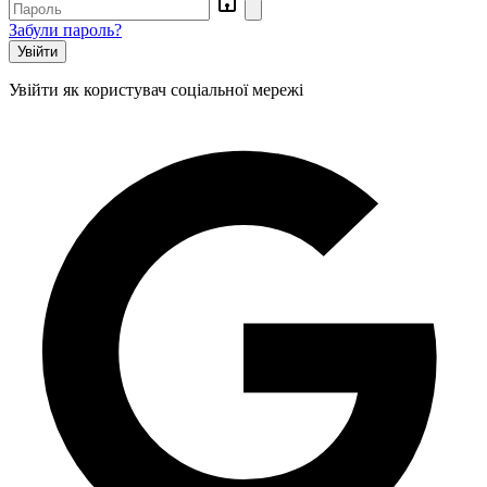
Квадратна блістерна упаковка
Харчові відра ціна
Забули пароль?
Нітрилові одноразові рукавички 100 шт/уп
Великий термоконтейнер для супу
Увійти як користувач соціальної мережі
Одноразова упаковка універсальна ПС-100 на 910 мл, 500 шт/уп
Соусник 80 мл
Салатник прозорий круглий PET-250 мл, 500 шт/уп
Упаковка для обідів впс біла
Ємність супова паперова Крафт/Крафт 750 мл, 400 шт/уп
Високий прозорий стакан 400 мл
Одноразова крафтова упаковка для локшини WOK 500 мл, 50 шт/уп
Банка для перших страв прозора
Упаковка для салату одноразова ПС-171 на 350 мл, 600 шт/уп
Пластиковий контейнер для торта чорний
Салатник прозорий круглий PET-375 мл, 600 шт/уп