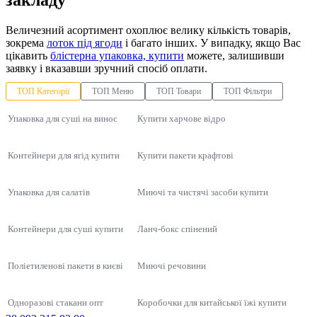
Величезний асортимент охоплює велику кількість товарів,
зокрема
лоток під ягоди
і багато інших. У випадку, якщо Вас
цікавить
блістерна упаковка, купити
можете, залишивши
заявку і вказавши зручний спосіб оплати.
ТОП Категорії
ТОП Меню
ТОП Товари
ТОП Фільтри
Упаковка для суші на винос
Купити харчове відро
Контейнери для ягід купити
Купити пакети крафтові
Упаковка для салатів
Миючі та чистячі засоби купити
Контейнери для суші купити
Ланч-бокс спінений
Поліетиленові пакети в києві
Миючі речовини
Одноразові стакани опт
Коробочки для китайської їжі купити