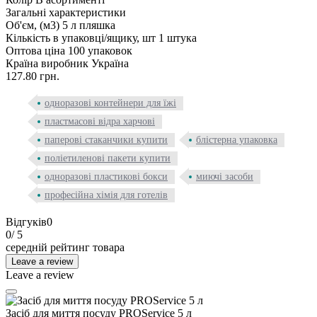
Загальні характеристики
Об'єм, (м3)
5 л пляшка
Кількість в упаковці/ящику, шт
1 штука
Оптова ціна
100 упаковок
Країна виробник
Україна
127.80 грн.
одноразові контейнери для їжі
пластмасові відра харчові
паперові стаканчики купити
блістерна упаковка
поліетиленові пакети купити
одноразові пластикові бокси
миючі засоби
професійна хімія для готелів
Відгуків
0
0
/ 5
середній рейтинг товара
Leave a review
Leave a review
Засіб для миття посуду PROService 5 л