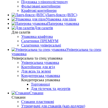
Підложка з пінополістиролу
Фольговані контейнери
Крафтові контейнери
Ланч-бокси (ВПС)
Упаковка для піци
Паперова упаковка
Для салатів
Для салатів
Упаковка крафтова
Салатники ПРЕМІУМ
Салатники універсальні
Універсальна та спец
упаковка
Універсальна та спец упаковка
Універсальна упаковка
Контейнери для ягід
Для яєць та зелені
Кондитерська упаковка
Кондитерська упаковка
Тортовниці
Для тістечок та десертів
Стакани
Стакани
Стакани пластикові
Утримувачі для стаканів (кап-холдери)