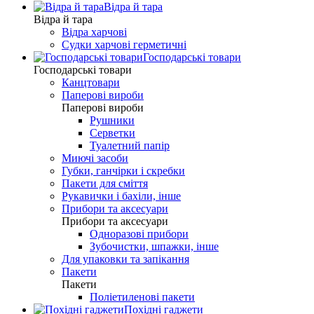
Відра й тара
Відра й тара
Відра харчові
Судки харчові герметичні
Господарські товари
Господарські товари
Канцтовари
Паперові вироби
Паперові вироби
Рушники
Серветки
Туалетний папір
Миючі засоби
Губки, ганчірки і скребки
Пакети для сміття
Рукавички і бахіли, інше
Прибори та аксесуари
Прибори та аксесуари
Одноразові прибори
Зубочистки, шпажки, інше
Для упаковки та запікання
Пакети
Пакети
Поліетиленові пакети
Похідні гаджети