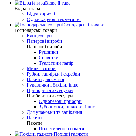
Відра й тара
Відра й тара
Відра харчові
Судки харчові герметичні
Господарські товари
Господарські товари
Канцтовари
Паперові вироби
Паперові вироби
Рушники
Серветки
Туалетний папір
Миючі засоби
Губки, ганчірки і скребки
Пакети для сміття
Рукавички і бахіли, інше
Прибори та аксесуари
Прибори та аксесуари
Одноразові прибори
Зубочистки, шпажки, інше
Для упаковки та запікання
Пакети
Пакети
Поліетиленові пакети
Похідні гаджети