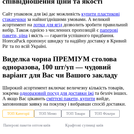
співвідношення ціни та якості
Сайт упаковок для їжі дає можливість
купити пластикові
стаканчики
за найвигіднішими умовами. А великий
асортимент на
лотки для ягід
дозволить зробити правильний
вибір. Також однією з численних пропозицій є
паперові
пакети, ціна
і якість — гарантія успішного придбання.
HorecaPack пропонує швидку та надійну доставку в Кривий
Ріг та по всій Україні.
Виделка чорна ПРЕМІУМ столова
одноразова, 100 шт/уп — чудовий
варіант для Вас чи Вашого закладу
Широкий асортимент включає величезну кількість товарів,
зокрема
одноразовий посуд для доставки їжі
та безліч інших.
А якщо Вас цікавить
сміттєві пакети, купити
вийде,
заповнивши заявку на покупку і вибравши спосіб доставки.
ТОП Категорії
ТОП Меню
ТОП Товари
ТОП Фільтри
Паперові пакети оптом київ
Крафтові супниці київ