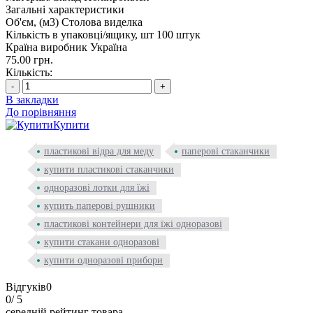
Загальні характеристики
Об'єм, (м3)
Столова виделка
Кількість в упаковці/ящику, шт
100 штук
Країна виробник
Україна
75.00 грн.
Кількість:
-
+
В закладки
До порівняння
Купити
пластикові відра для меду
паперові стаканчики
купити пластикові стаканчики
одноразові лотки для їжі
купить паперові рушники
пластикові контейнери для їжі одноразові
купити стакани одноразові
купити одноразові прибори
Відгуків
0
0
/ 5
середній рейтинг товара