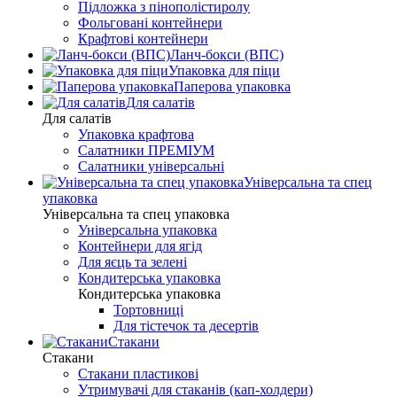
Підложка з пінополістиролу
Фольговані контейнери
Крафтові контейнери
Ланч-бокси (ВПС)
Упаковка для піци
Паперова упаковка
Для салатів
Для салатів
Упаковка крафтова
Салатники ПРЕМІУМ
Салатники універсальні
Універсальна та спец
упаковка
Універсальна та спец упаковка
Універсальна упаковка
Контейнери для ягід
Для яєць та зелені
Кондитерська упаковка
Кондитерська упаковка
Тортовниці
Для тістечок та десертів
Стакани
Стакани
Стакани пластикові
Утримувачі для стаканів (кап-холдери)