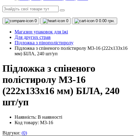
0
0
0
0.00 грн.
Магазин упаковок для їжі
Для других страв
Підложка з пінополістиролу
Підложка з спіненого полістиролу М3-16 (222х133х16
мм) БІЛА, 240 шт/уп
Підложка з спіненого
полістиролу М3-16
(222х133х16 мм) БІЛА, 240
шт/уп
Наявність:
В наявності
Код товару: M3-16
Відгуки:
(0)