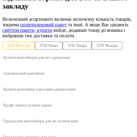
закладу
Величезний асортимент включає величезну кількість товарів,
зокрема
поліетиленовий пакет
та інші. А якщо Вас цікавить
сміттєві пакети, купити
вийде, додавши товар до кошика і
вибравши тип доставки та оплати.
ТОП Категорії
ТОП Меню
ТОП Товари
ТОП Фільтри
Купити контейнери для їжі одноразові
Алюмінієвий контейнер
Купити контейнер харчовий одноразовий
Крафт пакети купити харків
Одноразові контейнери для їжі купити київ
Одноразова упаковка для суші