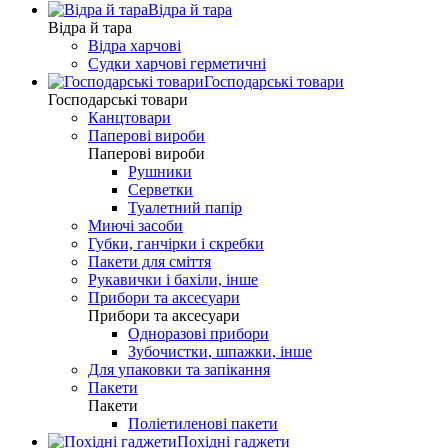
Відра й тара
Відра й тара
Відра харчові
Судки харчові герметичні
Господарські товари
Господарські товари
Канцтовари
Паперові вироби
Паперові вироби
Рушники
Серветки
Туалетний папір
Миючі засоби
Губки, ганчірки і скребки
Пакети для сміття
Рукавички і бахіли, інше
Прибори та аксесуари
Прибори та аксесуари
Одноразові прибори
Зубочистки, шпажки, інше
Для упаковки та запікання
Пакети
Пакети
Поліетиленові пакети
Похідні гаджети