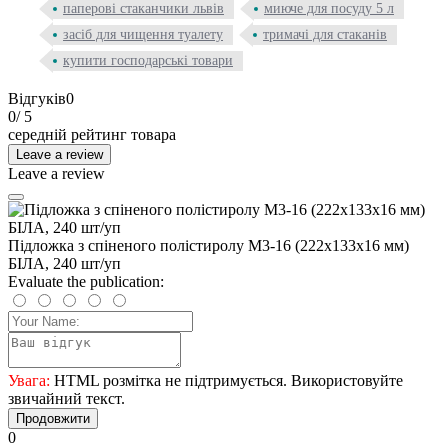
паперові стаканчики львів
миюче для посуду 5 л
засіб для чищення туалету
тримачі для стаканів
купити господарські товари
Відгуків
0
0
/ 5
середній рейтинг товара
Leave a review
Leave a review
Підложка з спіненого полістиролу М3-16 (222х133х16 мм)
БІЛА, 240 шт/уп
Evaluate the publication:
Увага:
HTML розмітка не підтримується. Використовуйте
звичайний текст.
Продовжити
0