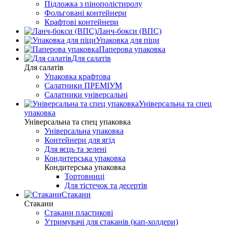
Підложка з пінополістиролу
Фольговані контейнери
Крафтові контейнери
Ланч-бокси (ВПС)
Упаковка для піци
Паперова упаковка
Для салатів
Для салатів
Упаковка крафтова
Салатники ПРЕМІУМ
Салатники універсальні
Універсальна та спец
упаковка
Універсальна та спец упаковка
Універсальна упаковка
Контейнери для ягід
Для яєць та зелені
Кондитерська упаковка
Кондитерська упаковка
Тортовниці
Для тістечок та десертів
Стакани
Стакани
Стакани пластикові
Утримувачі для стаканів (кап-холдери)