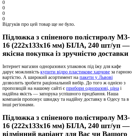
0
0
0
0
Відгуків про цей товар ще не було.
Підложка з спіненого полістиролу М3-
16 (222х133х16 мм) БІЛА, 240 шт/уп —
якісна покупка із зручністю доставки
Інтернет магазин одноразових упаковок під їжу для кафе
дарує можливість
купити відро пластикове харчове
за гарною
вартістю. А широкий асортимент на
пакети у Львові
дозволить зробити раціональний вибір. До того ж однією з
пропозицій на нашому сайті є
прибори одноразові, ціна
і
надійна якість — запорука успішного придбання. Наша
компанія пропонує швидку та надійну доставку в Одесу та в
інші регіонами.
Підложка з спіненого полістиролу М3-
16 (222х133х16 мм) БІЛА, 240 шт/уп —
відмінний варіант для Вас чи Вашого