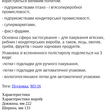
користуються великим попитом:
- підприємствами птахо - і м'ясопереробної
промисловості,
- підприємствами кондитерської промисловості,
- супермаркетами,
- фаст-фудами.
Основна сфера застосування – для пакування м'ясних,
рибних і кондитерських виробів, а також, яєць, овочів,
грибів, фруктів і інших харчових продуктів.
Упаковка зі вспененного полістиролу поділяється на 3
види:
-лотки і підкладки для ручного пакування,
-лотки і підкладки для автоматичної упаковки,
- вологопоглинаючі лотки для автоматичної упаковки.
Теги:
Підложка
,
М3-16
Характеристики
Характеристики виробу
Довжина, мм
222
Ширина, мм
133