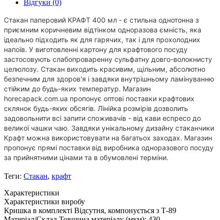
Відгуки (0)
Стакан паперовий КРАФТ 400 мл - є стильна однотонна з
приємним коричневим відтінком одноразова ємність, яка
ідеально підходить як для гарячих, так і для прохолодних
напоїв. У виготовленні картону для крафтового посуду
застосовують слабопроваренну сульфатну довго-волокнисту
целюлозу. Стакан виходить красивим, щільним, абсолютно
безпечним для здоров'я і завдяки внутрішньому ламінуванню
стійким до будь-яких температур. Магазин
horecapack.com.ua пропонує оптові поставки крафтових
склянок будь-яких обсягів. Лінійка розмірів дозволить
задовольнити всі запити споживачів - від кави еспресо до
великої чашки чаю. Завдяки унікальному дизайну стаканчики
Крафт можна використовувати на багатьох заходах. Магазин
пропонує прямі поставки від виробника одноразового посуду
за прийнятними цінами та в обумовлені терміни.
Теги:
Стакан
,
крафт
Характеристики
Характеристики виробу
Кришка в комплекті
Відсутня, компонується з Т-89
Матеріал/Склад
Товщина матеріалу (мкм): 430