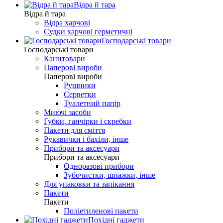
Відра й тара
Відра й тара
Відра харчові
Судки харчові герметичні
Господарські товари
Господарські товари
Канцтовари
Паперові вироби
Паперові вироби
Рушники
Серветки
Туалетний папір
Миючі засоби
Губки, ганчірки і скребки
Пакети для сміття
Рукавички і бахіли, інше
Прибори та аксесуари
Прибори та аксесуари
Одноразові прибори
Зубочистки, шпажки, інше
Для упаковки та запікання
Пакети
Пакети
Поліетиленові пакети
Похідні гаджети