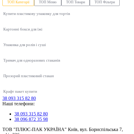
ТОП Категорії
ТОП Меню
ТОП Товари
ТОП Фільтри
Купити пластикову упаковку для тортів
Картонні бокси для їжі
Упаковка для ролів і суші
Тримач для одноразових стаканів
Прозорий пластиковий стакан
Крафт пакет купити
38 093 315 82 80
Упаковка для суші, соусів, WOK
Наші телефони:
OxiClean \"Golden Line\" Средство жидкое от грибка и плесени 0,5л с
Упаковка для торта 2.5 л
Продукти HoReCa
Супниці одноразові купити
триггером пвх
Контейнери для суші
38 093 315 82 80
Соусниці одноразові
Міцні крафтові миски
38 096 872 35 98
Купити стакан одноразовий пластиковий
Упаковка для лапши (Вок бокс)
Упаковка для суші ПС-61 (дно чорне), 180 шт/уп
Для перших страв
ТОВ "ПЛЮС-ПАК УКРАЇНА" Київ, вул. Бориспільська 7,