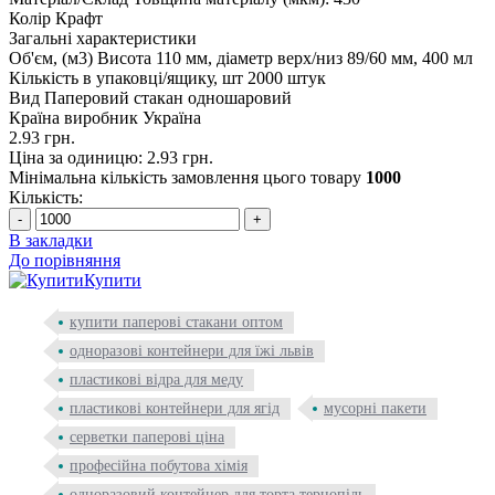
Колір
Крафт
Загальні характеристики
Об'єм, (м3)
Висота 110 мм, діаметр верх/низ 89/60 мм, 400 мл
Кількість в упаковці/ящику, шт
2000 штук
Вид
Паперовий стакан одношаровий
Країна виробник
Україна
2.93 грн.
Ціна за одиницю: 2.93 грн.
Мінімальна кількість замовлення цього товару
1000
Кількість:
-
+
В закладки
До порівняння
Купити
купити паперові стакани оптом
одноразові контейнери для їжі львів
пластикові відра для меду
пластикові контейнери для ягід
мусорні пакети
серветки паперові ціна
професійна побутова хімія
одноразовий контейнер для торта тернопіль