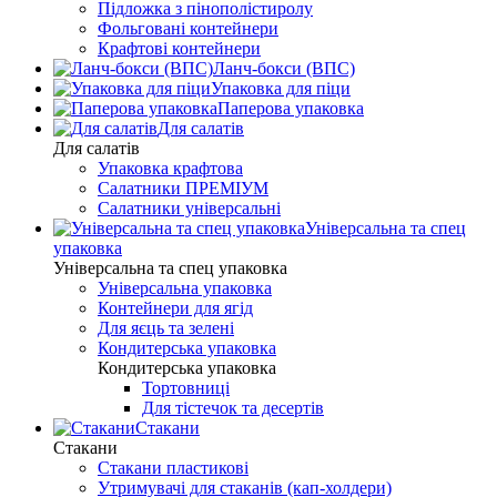
Підложка з пінополістиролу
Фольговані контейнери
Крафтові контейнери
Ланч-бокси (ВПС)
Упаковка для піци
Паперова упаковка
Для салатів
Для салатів
Упаковка крафтова
Салатники ПРЕМІУМ
Салатники універсальні
Універсальна та спец
упаковка
Універсальна та спец упаковка
Універсальна упаковка
Контейнери для ягід
Для яєць та зелені
Кондитерська упаковка
Кондитерська упаковка
Тортовниці
Для тістечок та десертів
Стакани
Стакани
Стакани пластикові
Утримувачі для стаканів (кап-холдери)