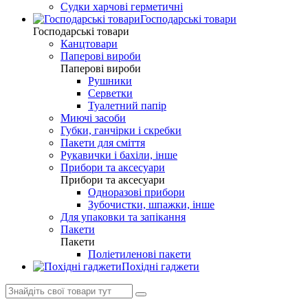
Судки харчові герметичні
Господарські товари
Господарські товари
Канцтовари
Паперові вироби
Паперові вироби
Рушники
Серветки
Туалетний папір
Миючі засоби
Губки, ганчірки і скребки
Пакети для сміття
Рукавички і бахіли, інше
Прибори та аксесуари
Прибори та аксесуари
Одноразові прибори
Зубочистки, шпажки, інше
Для упаковки та запікання
Пакети
Пакети
Поліетиленові пакети
Похідні гаджети