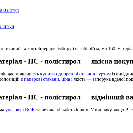
0 шт/уп
теріал - ПС - полістирол — якісна покуп
елів дає можливість
купити одноразові стакани гуртом
із вигідн
ропозицій є
паперові стакани, ціна
і якість — запорука вдалої по
теріал - ПС - полістирол — відмінний в
ема
упаковка ВОК
та велика кількість інших. У випадку, якщо Ва