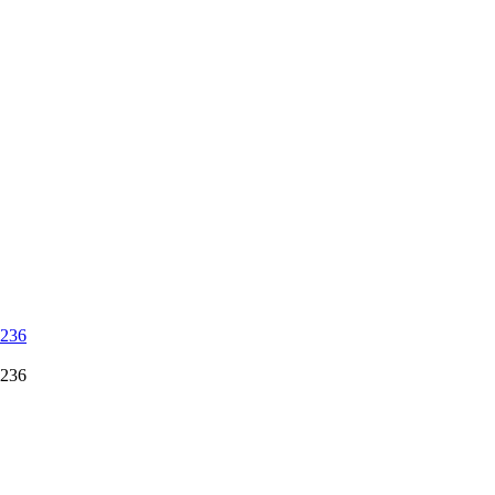
 236
 236