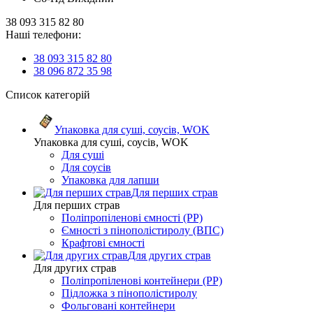
38 093 315 82 80
Наші телефони:
38 093 315 82 80
38 096 872 35 98
Список категорій
Упаковка для суші, соусів, WOK
Упаковка для суші, соусів, WOK
Для суші
Для соусів
Упаковка для лапши
Для перших страв
Для перших страв
Поліпропіленові ємності (PP)
Ємності з пінополістиролу (ВПС)
Крафтові ємності
Для других страв
Для других страв
Поліпропіленові контейнери (PP)
Підложка з пінополістиролу
Фольговані контейнери