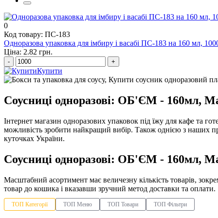
0
Код товару: ПС-183
Одноразова упаковка для імбиру і васабі ПС-183 на 160 мл, 100
Ціна: 2.82 грн.
-
+
Купити
Соусниці одноразові: ОБ'ЄМ - 160мл, Ма
Інтернет магазин одноразових упаковок під їжу для кафе та гот
можливість зробити найкращий вибір. Також однією з наших п
куточках України.
Соусниці одноразові: ОБ'ЄМ - 160мл, Ма
Масштабний асортимент має величезну кількість товарів, зокр
товар до кошика і вказавши зручний метод доставки та оплати.
ТОП Категорії
ТОП Меню
ТОП Товари
ТОП Фільтри