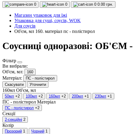
0
0
0
0.00 грн.
Магазин упаковок для їжі
Упаковка для суші, соусів, WOK
Для соусів
Об'єм, мл 160. матеріал пс - полістирол
Соусниці одноразові: ОБ'ЄМ -
Фільтр
Ви вибрали:
Об'єм, мл:
160
Матеріал:
ПС - полістирол
Скасувати
Уточнити
160мл
Об'єм, мл
50мл
+2
100мл
+2
160мл
+2
200мл
+1
230мл
+1
ПС - полістирол
Матеріал
ПС - полістирол
+2
Секції
2-секційні
2
Колір
Прозорий
1
Чорний
1