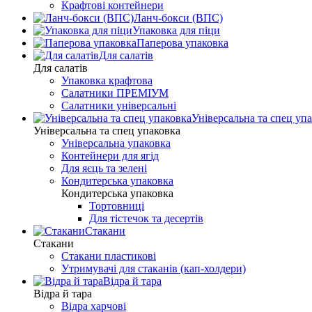
Крафтові контейнери
Ланч-бокси (ВПС)
Упаковка для піци
Паперова упаковка
Для салатів
Для салатів
Упаковка крафтова
Салатники ПРЕМІУМ
Салатники універсальні
Універсальна та спец уп
Універсальна та спец упаковка
Універсальна упаковка
Контейнери для ягід
Для яєць та зелені
Кондитерська упаковка
Кондитерська упаковка
Тортовниці
Для тістечок та десертів
Стакани
Стакани
Стакани пластикові
Утримувачі для стаканів (кап-холдери)
Відра й тара
Відра й тара
Відра харчові