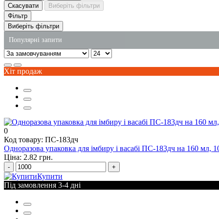
Скасувати
Виберіть фільтри
Фільтр
Виберіть фільтри
Популярні запити
сміттєвий пакет ціна
Хіт продаж
поліроль меблів
одноразові контейнери з харчової алюмінієвої фольги
рушник паперовий купити
миючі речовини
0
одноразовий пластиковий стакан
Код товару: ПС-183дч
Одноразова упаковка для імбиру і васабі ПС-183дч на 160 мл, 1
Ціна: 2.82 грн.
-
+
Купити
Під замовлення 3-4 дні