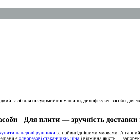
соби - Для плити — зручність доставки 
купити паперові рушники
за найвигіднішими умовами. А гарний
омпанії є
одноразові стаканчики, ціна
і відмінна якість — запору