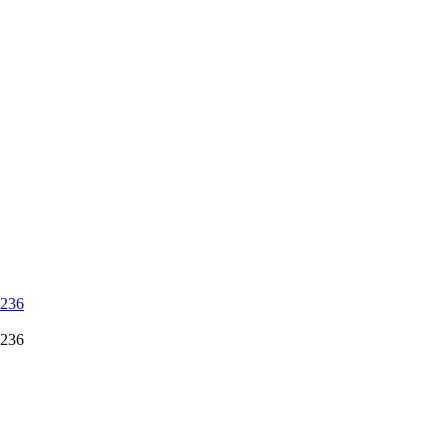
 236
 236