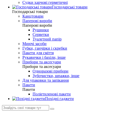
Судки харчові герметичні
Господарські товари
Господарські товари
Канцтовари
Паперові вироби
Паперові вироби
Рушники
Серветки
Туалетний папір
Миючі засоби
Губки, ганчірки і скребки
Пакети для сміття
Рукавички і бахіли, інше
Прибори та аксесуари
Прибори та аксесуари
Одноразові прибори
Зубочистки, шпажки, інше
Для упаковки та запікання
Пакети
Пакети
Поліетиленові пакети
Похідні гаджети