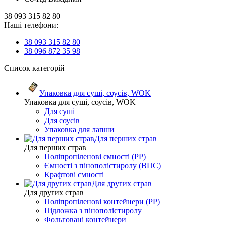
38 093 315 82 80
Наші телефони:
38 093 315 82 80
38 096 872 35 98
Список категорій
Упаковка для суші, соусів, WOK
Упаковка для суші, соусів, WOK
Для суші
Для соусів
Упаковка для лапши
Для перших страв
Для перших страв
Поліпропіленові ємності (PP)
Ємності з пінополістиролу (ВПС)
Крафтові ємності
Для других страв
Для других страв
Поліпропіленові контейнери (PP)
Підложка з пінополістиролу
Фольговані контейнери