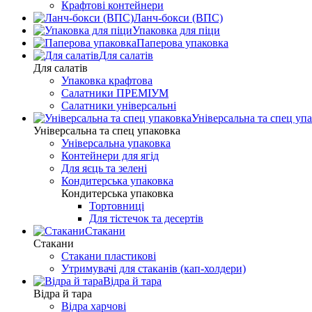
Крафтові контейнери
Ланч-бокси (ВПС)
Упаковка для піци
Паперова упаковка
Для салатів
Для салатів
Упаковка крафтова
Салатники ПРЕМІУМ
Салатники універсальні
Універсальна та спец уп
Універсальна та спец упаковка
Універсальна упаковка
Контейнери для ягід
Для яєць та зелені
Кондитерська упаковка
Кондитерська упаковка
Тортовниці
Для тістечок та десертів
Стакани
Стакани
Стакани пластикові
Утримувачі для стаканів (кап-холдери)
Відра й тара
Відра й тара
Відра харчові