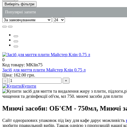
Виберіть фільтри
Популярні запити
крафт пакети купити харків
пакети сміттєві оптом
одноразові контейнери для їжі харків
упаковка для супу
одноразові контейнери для суші
0
Код товару: MKlin75
контейнери для їжі паперові
Засіб для миття плити Майстер Клін 0.75 л
Ціна: 162.00 грн.
-
+
Купити
Миючі засоби: ОБ'ЄМ - 750мл, Миючі за
Сайт одноразових упаковок під їжу для кафе дарує можливість
зробити правильний вибір. Також однією з пропозицій нашої к