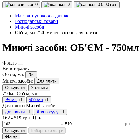
0
0
0
0.00 грн.
Магазин упаковок для їжі
Господарські товари
Миючі засоби
Об'єм, мл 750. миючі засоби для плити
Миючі засоби: ОБ'ЄМ - 750мл
Фільтр
Ви вибрали:
Об'єм, мл:
750
Миючі засоби:
Для плити
Скасувати
Уточнити
750мл
Об'єм, мл
750мл
+1
5000мл
+1
Для плити
Миючі засоби
Для плити
+1
Для посуду
+1
162
-
519
грн.
Ціна
-
грн.
Скасувати
Виберіть фільтри
Фільтр