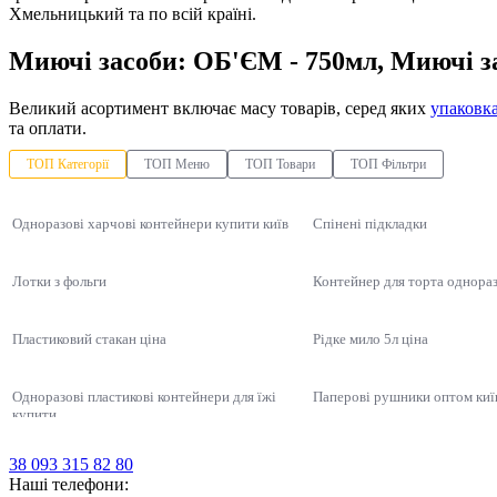
Хмельницький та по всій країні.
Миючі засоби: ОБ'ЄМ - 750мл, Миючі за
Великий асортимент включає масу товарів, серед яких
упаковк
та оплати.
ТОП Категорії
ТОП Меню
ТОП Товари
ТОП Фільтри
Одноразові харчові контейнери купити київ
Спінені підкладки
Лотки з фольги
Контейнер для торта однора
Пластиковий стакан ціна
Рідке мило 5л ціна
Одноразові пластикові контейнери для їжі
Паперові рушники оптом киї
купити
Упаковка для суші, соусів, WOK
упаковка для суші, соусів, wok
Одноразова упаковка універсальна ПС-120 на 1550 мл, 500 шт/уп
Порційний контейнер 0.375 л
Упаковка для боулів
Ве
Алюмінієві контейнери для ї
Продукти HoReCa
38 093 315 82 80
Купити столові прибори одноразові
Контейнери для суші
Наші телефони: