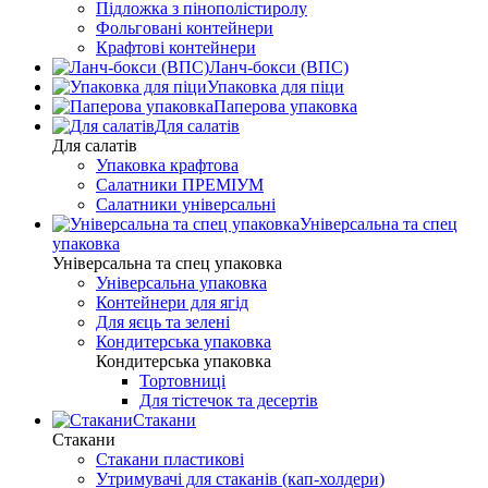
Підложка з пінополістиролу
Фольговані контейнери
Крафтові контейнери
Ланч-бокси (ВПС)
Упаковка для піци
Паперова упаковка
Для салатів
Для салатів
Упаковка крафтова
Салатники ПРЕМІУМ
Салатники універсальні
Універсальна та спец
упаковка
Універсальна та спец упаковка
Універсальна упаковка
Контейнери для ягід
Для яєць та зелені
Кондитерська упаковка
Кондитерська упаковка
Тортовниці
Для тістечок та десертів
Стакани
Стакани
Стакани пластикові
Утримувачі для стаканів (кап-холдери)