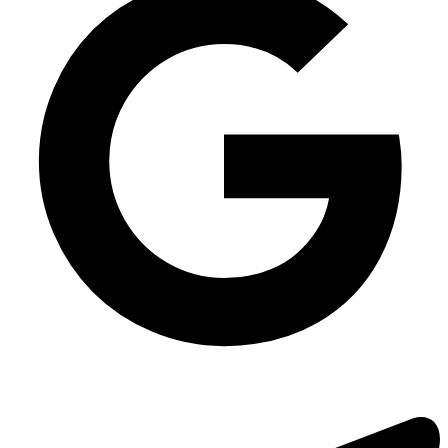
Пет тара 500 мл для кулінарії
Ланч-бокс MB-10 з пінополістиролу (240х155х70), 250 шт/уп
Супниця з чорним дном
Контейнер алюмінієвий з фольгованою кришкою SP-24L на 430 мл, 100
шт/уп
Пет соусник
Одноразова упаковка для соусів герметична ПП-80 мл
Паперовий стакан для супу
Упаковка універсальна HF-25 PET (аналог ПС-11), 700 шт/уп
Одноразове герметичне упакування для перших страв ПП-117 на 350
мл, 480 шт/уп