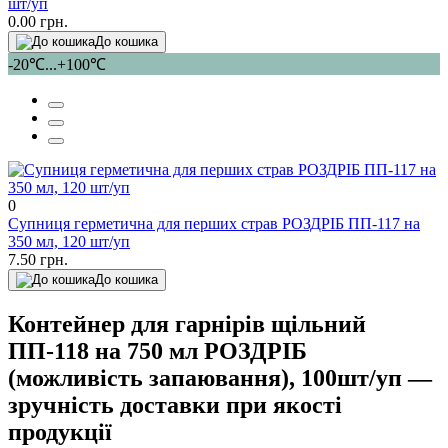
шт/уп
0.00 грн.
До кошика
-20℃...+100℃
0
Супниця герметична для перших страв РОЗДРІБ ПП-117 на
350 мл, 120 шт/уп
7.50 грн.
До кошика
Контейнер для гарнірів щільний
ПП-118 на 750 мл РОЗДРІБ
(можливість запаювання), 100шт/уп —
зручність доставки при якості
продукції