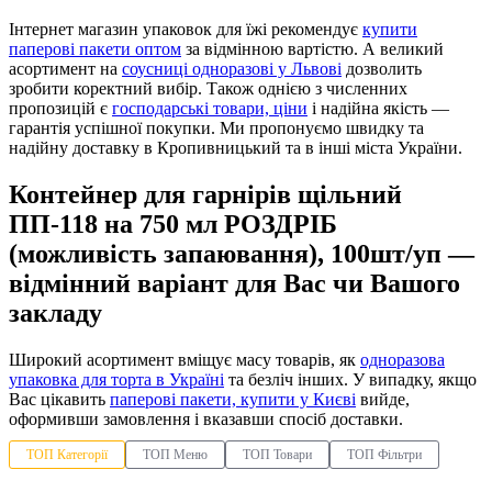
Інтернет магазин упаковок для їжі рекомендує
купити
паперові пакети оптом
за відмінною вартістю. А великий
асортимент на
соусниці одноразові у Львові
дозволить
зробити коректний вибір. Також однією з численних
пропозицій є
господарські товари, ціни
і надійна якість —
гарантія успішної покупки. Ми пропонуємо швидку та
надійну доставку в Кропивницький та в інші міста України.
Контейнер для гарнірів щільний
ПП-118 на 750 мл РОЗДРІБ
(можливість запаювання), 100шт/уп —
відмінний варіант для Вас чи Вашого
закладу
Широкий асортимент вміщує масу товарів, як
одноразова
упаковка для торта в Україні
та безліч інших. У випадку, якщо
Вас цікавить
паперові пакети, купити у Києві
вийде,
оформивши замовлення і вказавши спосіб доставки.
ТОП Категорії
ТОП Меню
ТОП Товари
ТОП Фільтри