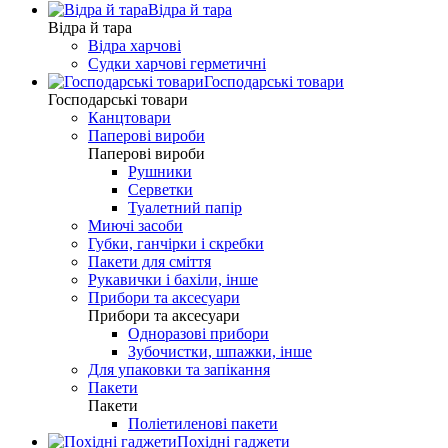
Відра й тара
Відра й тара
Відра харчові
Судки харчові герметичні
Господарські товари
Господарські товари
Канцтовари
Паперові вироби
Паперові вироби
Рушники
Серветки
Туалетний папір
Миючі засоби
Губки, ганчірки і скребки
Пакети для сміття
Рукавички і бахіли, інше
Прибори та аксесуари
Прибори та аксесуари
Одноразові прибори
Зубочистки, шпажки, інше
Для упаковки та запікання
Пакети
Пакети
Поліетиленові пакети
Похідні гаджети