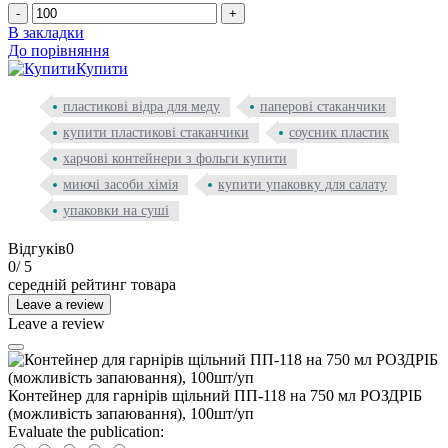
-
+
В закладки
До порівняння
Купити
пластикові відра для меду
паперові стаканчики
купити пластикові стаканчики
соусник пластик
харчові контейнери з фольги купити
миючі засоби хімія
купити упаковку для салату
упаковки на суші
Відгуків
0
0
/ 5
середній рейтинг товара
Leave a review
Leave a review
Контейнер для гарнірів щільний ПП-118 на 750 мл РОЗДРІБ
(можливість запаювання), 100шт/уп
Evaluate the publication: