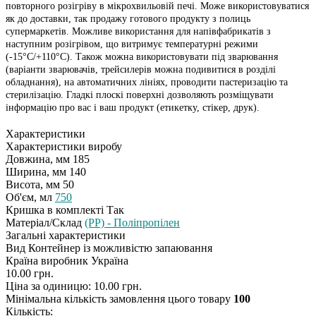
повторного розігріву в мікрохвильовій печі. Може використовуватися
як до доставки, так продажу готового продукту з полиць
супермаркетів. Можливе використання для напівфабрикатів з
наступним розігрівом, що витримує температурні режими
(-15°C/+110°C). Також можна використовувати під зварювання
(варіанти зварювачів, трейсилерів можна подивитися в розділі
обладнання), на автоматичних лініях, проводити пастеризацію та
стерилізацію. Гладкі плоскі поверхні дозволяють розміщувати
інформацію про вас і ваш продукт (етикетку, стікер, друк).
Характеристики
Характеристики виробу
Довжина, мм
185
Ширина, мм
140
Висота, мм
50
Об'єм, мл
750
Кришка в комплекті
Так
Матеріал/Склад
(PP) - Поліпропілен
Загальні характеристики
Вид
Контейнер із можливістю запаювання
Країна виробник
Україна
10.00 грн.
Ціна за одиницю: 10.00 грн.
Мінімальна кількість замовлення цього товару
100
Кількість: