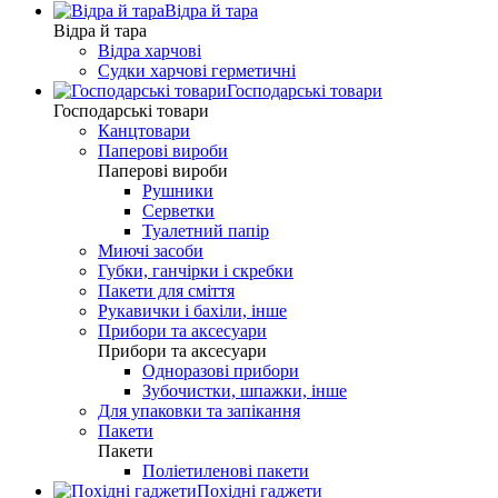
Відра й тара
Відра й тара
Відра харчові
Судки харчові герметичні
Господарські товари
Господарські товари
Канцтовари
Паперові вироби
Паперові вироби
Рушники
Серветки
Туалетний папір
Миючі засоби
Губки, ганчірки і скребки
Пакети для сміття
Рукавички і бахіли, інше
Прибори та аксесуари
Прибори та аксесуари
Одноразові прибори
Зубочистки, шпажки, інше
Для упаковки та запікання
Пакети
Пакети
Поліетиленові пакети
Похідні гаджети