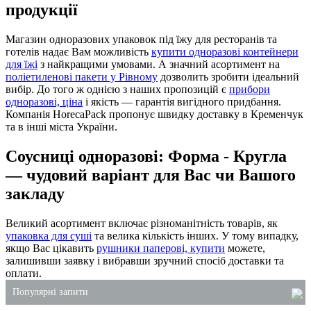
продукції
Магазин одноразових упаковок під їжу для ресторанів та
готелів надає Вам можливість
купити одноразові контейнери
для їжі
з найкращими умовами. А значний асортимент на
поліетиленові пакети у Рівному
дозволить зробити ідеальний
вибір. До того ж однією з наших пропозицій є
прибори
одноразові, ціна
і якість — гарантія вигідного придбання.
Компанія HorecaPack пропонує швидку доставку в Кременчук
та в інші міста України.
Соусниці одноразові: Форма - Кругла
— чудовий варіант для Вас чи Вашого
закладу
Великий асортимент включає різноманітність товарів, як
упаковка для суші
та велика кількість інших. У тому випадку,
якщо Вас цікавить
рушники паперові, купити
можете,
залишивши заявку і вибравши зручний спосіб доставки та
оплати.
Популярні запити