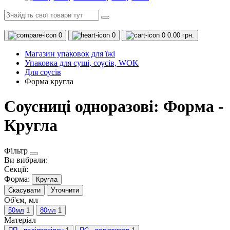
0
0
0
0.00 грн.
Магазин упаковок для їжі
Упаковка для суші, соусів, WOK
Для соусів
Форма кругла
Соусниці одноразові: Форма -
Кругла
Фільтр
Ви вибрали:
Секції:
Форма:
Кругла
Скасувати
Уточнити
Об'єм, мл
50мл
1
80мл
1
Матеріал