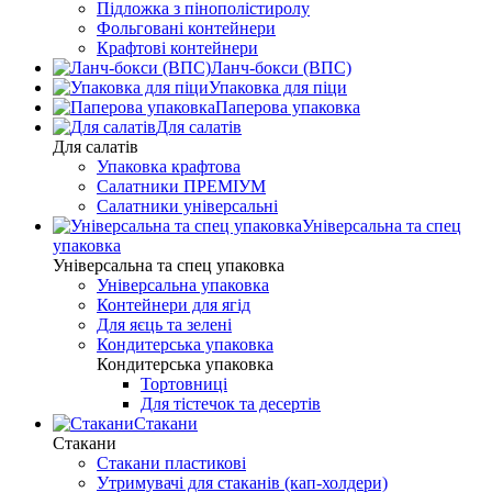
Підложка з пінополістиролу
Фольговані контейнери
Крафтові контейнери
Ланч-бокси (ВПС)
Упаковка для піци
Паперова упаковка
Для салатів
Для салатів
Упаковка крафтова
Салатники ПРЕМІУМ
Салатники універсальні
Універсальна та спец
упаковка
Універсальна та спец упаковка
Універсальна упаковка
Контейнери для ягід
Для яєць та зелені
Кондитерська упаковка
Кондитерська упаковка
Тортовниці
Для тістечок та десертів
Стакани
Стакани
Стакани пластикові
Утримувачі для стаканів (кап-холдери)