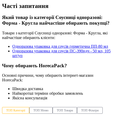
Часті запитання
упаковка для торта пластикова
коробочки під локшину
Який товар із категорії Соусниці одноразові:
туалетний папір купити в україні
Форма - Кругла найчастіше обирають покупці?
купити паперові крафт пакети
Товари з категорії Соусниці одноразові: Форма - Кругла, які
відра пластикові харчові купити
найчастіше обирають клієнти:
лотки з пінопласту
Одноразова упаковка для соусів герметична ПП-80 мл
Одноразова упаковка для соусів ПС-390ндч - 50 мл, 105
шт/уп
Чому обирають HorecaPack?
Основні причини, чому обирають інтернет-магазин
HorecaPack:
Швидка доставка
Найкоротші терміни обробки замовлень
Якісна консультація
ТОП Категорії
ТОП Меню
ТОП Товари
ТОП Фільтри