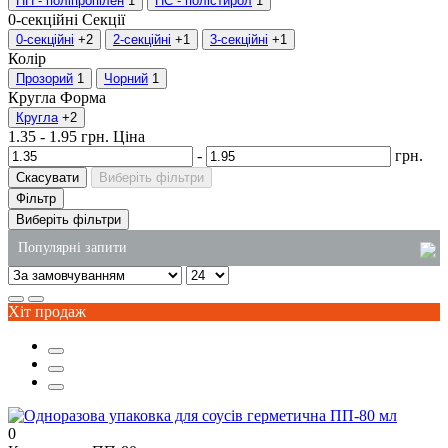
ПП - поліпропілен
1
ПС - полістирол
1
0-секційні
Секції
0-секційні
+2
2-секційні
+1
3-секційні
+1
Колір
Прозорий
1
Чорний
1
Кругла
Форма
Кругла
+2
1.35
-
1.95
грн.
Ціна
-
грн.
Скасувати
Виберіть фільтри
Фільтр
Виберіть фільтри
Популярні запити
упаковка для торта пластикова
Хіт продаж
коробочки під локшину
туалетний папір купити в україні
купити паперові крафт пакети
відра пластикові харчові купити
0
лотки з пінопласту