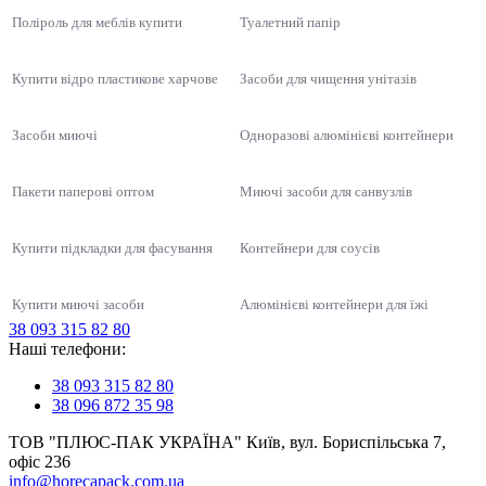
Поліроль для меблів купити
Туалетний папір
Купити відро пластикове харчове
Засоби для чищення унітазів
Засоби миючі
Одноразові алюмінієві контейнери
Пакети паперові оптом
Миючі засоби для санвузлів
Купити підкладки для фасування
Контейнери для соусів
Купити миючі засоби
Алюмінієві контейнери для їжі
38 093 315 82 80
Упаковка для суші, соусів, WOK
Наші телефони:
Засіб для миття плити антижир Майстер Клін 5 л
Контейнер для супу білий
Продукти HoReCa
Засіб для миття посуду 5 л
Миючий засіб для плити
Контейнери для суші
38 093 315 82 80
Соусниці одноразові
Підложка з спіненого полістиролу М3-20 (222х133х20 мм) БІЛА, 300
Тара 0.5 л для молочної продукції
38 096 872 35 98
Коробки для суші оптом
Миючий засіб для унітаза
Упаковка для лапши (Вок бокс)
шт/уп
Для перших страв
ТОВ "ПЛЮС-ПАК УКРАЇНА" Київ, вул. Бориспільська 7,
офіс 236
Преміум упаковка для торта пластик
Для других страв
Купити пластикові відра для харчових продуктів
упаковка для суші, соусів, wok
Пакет для сміття 60 л - 100 шт
info@horecapack.com.ua
Ланч-бокси (ВПС)