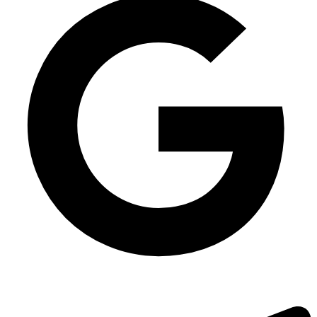
Ложка прозора Лайт столова одноразова, 100 шт/уп
Яскраві контейнери для супу
Контейнер для суші HF-63 із чорним дном, 594 шт/уп
Пластиковий бокс 500 мл
Упаковка для суші SL332 із чорним дном, 600 шт/уп
Поліпропіленова упаковка для суші
Підложка із спіненого полістиролу М4-20 (178х133х20 мм) БІЛА, 300
Натуральний колір упаковки вок
шт/уп
Упаковка для суші ПС-63 (дно чорне), 380 шт/уп
Упаковка для салату одноразова ПС-143 на 500 мл, 600 шт/уп