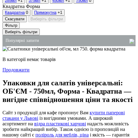
285мл
+1
375мл
+1
450мл
+1
750мл
0
Квадратна
Форма
Квадратна
0
Прямокутна
+1
Скасувати
Виберіть фільтри
Фільтр
Виберіть фільтри
Популярні запити
купити пластикову коробку для торта
В категорії немає товарів
стакани для напоїв пластикові
Продовжити
купити лотки для ягід
Упаковки для салатів універсальні:
упаковка суші
ОБ'ЄМ - 750мл, Форма - Квадратна —
купити оптом пакети для сміття
вигідне співвідношення ціни та якості
замовити пакети київ
Сайт з продукції для кафе пропонує Вам
купити паперові
стакани у Львові
із вигідними умовами. А широкий
асортимент на
відра пластикові харчові
надасть можливість
зробити найкращий вибір. Також однією із пропозицій на
нашому сайті є
поліроль для меблів, ціна
і якість — гарантія