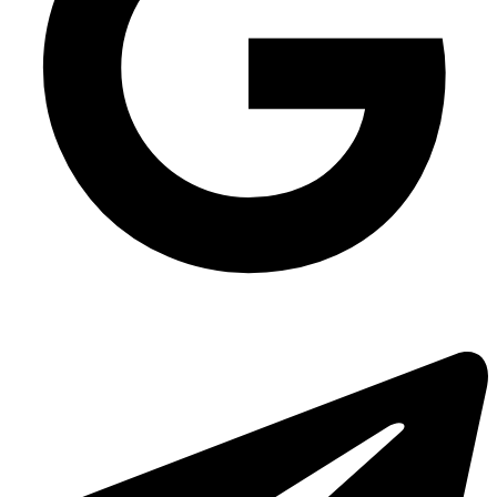
Упаковка для салату одноразова ПС-140 на 1000 мл, 600 шт/уп
Купити тримач стаканів
Салатник прозорий круглий PET-250 мл, 500 шт/уп
Одноразові контейнери для їжі дніпро
Ложка біла столова одноразова, 90 шт/уп
Пластикові відра для харчових продуктів
Пластикові стакани ціна