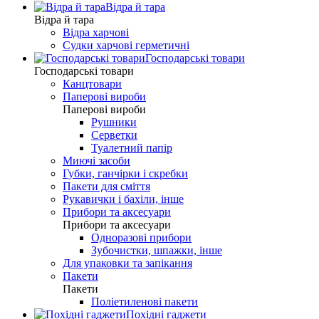
Відра й тара
Відра й тара
Відра харчові
Судки харчові герметичні
Господарські товари
Господарські товари
Канцтовари
Паперові вироби
Паперові вироби
Рушники
Серветки
Туалетний папір
Миючі засоби
Губки, ганчірки і скребки
Пакети для сміття
Рукавички і бахіли, інше
Прибори та аксесуари
Прибори та аксесуари
Одноразові прибори
Зубочистки, шпажки, інше
Для упаковки та запікання
Пакети
Пакети
Поліетиленові пакети
Похідні гаджети