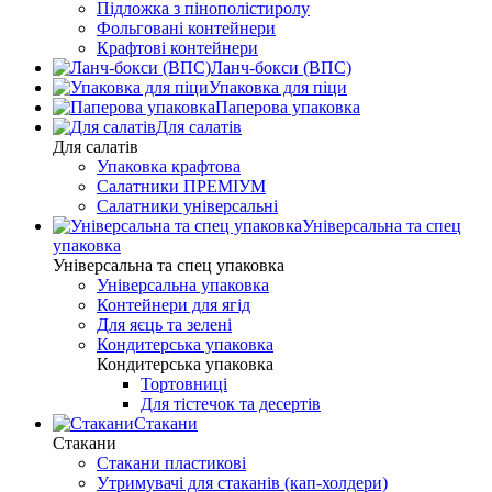
Підложка з пінополістиролу
Фольговані контейнери
Крафтові контейнери
Ланч-бокси (ВПС)
Упаковка для піци
Паперова упаковка
Для салатів
Для салатів
Упаковка крафтова
Салатники ПРЕМІУМ
Салатники універсальні
Універсальна та спец
упаковка
Універсальна та спец упаковка
Універсальна упаковка
Контейнери для ягід
Для яєць та зелені
Кондитерська упаковка
Кондитерська упаковка
Тортовниці
Для тістечок та десертів
Стакани
Стакани
Стакани пластикові
Утримувачі для стаканів (кап-холдери)