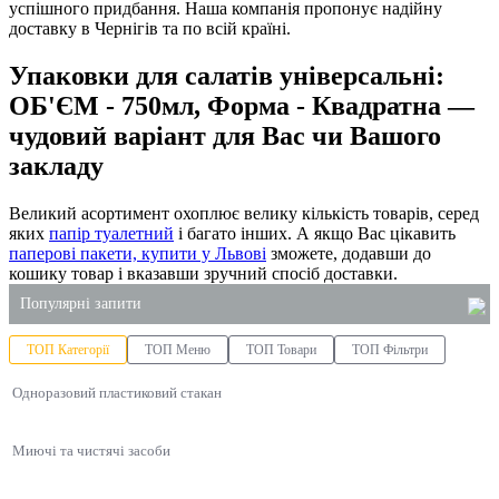
успішного придбання. Наша компанія пропонує надійну
доставку в Чернігів та по всій країні.
Упаковки для салатів універсальні:
ОБ'ЄМ - 750мл, Форма - Квадратна —
чудовий варіант для Вас чи Вашого
закладу
Великий асортимент охоплює велику кількість товарів, серед
яких
папір туалетний
і багато інших. А якщо Вас цікавить
паперові пакети, купити у Львові
зможете, додавши до
кошику товар і вказавши зручний спосіб доставки.
Популярні запити
ТОП Категорії
ТОП Меню
ТОП Товари
ТОП Фільтри
купити пластикову коробку для торта
Одноразовий пластиковий стакан
стакани для напоїв пластикові
купити лотки для ягід
Миючі та чистячі засоби
упаковка суші
купити оптом пакети для сміття