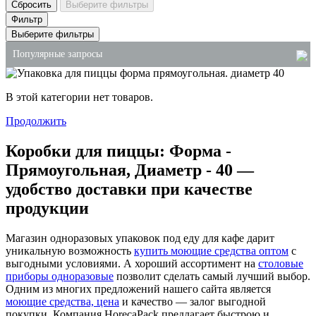
Сбросить
Выберите фильтры
Фильтр
Выберите фильтры
Популярные запросы
бумажные полотенца купить оптом
В этой категории нет товаров.
полистирол упаковка
Продолжить
крафт пакет оптом
Коробки для пиццы: Форма -
пакеты купить киев
Прямоугольная, Диаметр - 40 —
пищевое ведро
удобство доставки при качестве
упаковка для лапши вок
продукции
Магазин одноразовых упаковок под еду для кафе дарит
уникальную возможность
купить моющие средства оптом
с
выгодными условиями. А хороший ассортимент на
столовые
приборы одноразовые
позволит сделать самый лучший выбор.
Одним из многих предложений нашего сайта является
моющие средства, цена
и качество — залог выгодной
покупки. Компания HorecaPack предлагает быстрою и