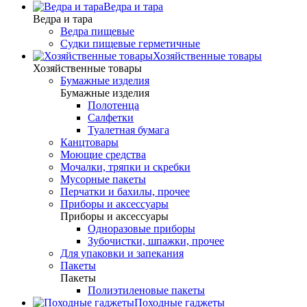
Ведра и тара
Ведра и тара
Ведра пищевые
Судки пищевые герметичные
Хозяйственные товары
Хозяйственные товары
Бумажные изделия
Бумажные изделия
Полотенца
Салфетки
Туалетная бумага
Канцтовары
Моющие средства
Мочалки, тряпки и скребки
Мусорные пакеты
Перчатки и бахилы, прочее
Приборы и аксессуары
Приборы и аксессуары
Одноразовые приборы
Зубочистки, шпажки, прочее
Для упаковки и запекания
Пакеты
Пакеты
Полиэтиленовые пакеты
Походные гаджеты