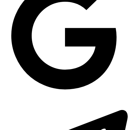
Хозяйственные товары купить киев
Упаковка для салата одноразовая ПС-143 на 500 мл, 600 шт/уп
Полипропиленовые супницы пластиковые 700мл
Одноразовые контейнера
Упаковка для салатов Крафтовая с крышкой 1300 мл, 500 шт/уп
Синие стаканы бумажные 500мл
Одноразовые контейнеры для еды киев
Одноразовая упаковка универсальная ПС-100 на 910 мл, 500 шт/уп
Одноразовые столовые приборы купить
Упаковка для салата одноразовая ПС-160 на 500 мл, 700 шт/уп
Коробка для китайской лапши