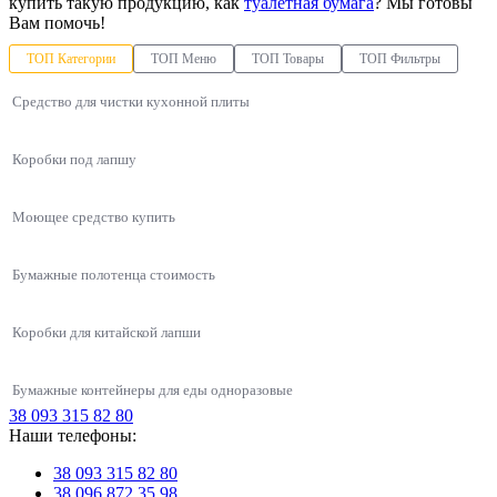
купить такую продукцию, как
туалетная бумага
? Мы готовы
Вам помочь!
ТОП Категории
ТОП Меню
ТОП Товары
ТОП Фильтры
Средство для чистки кухонной плиты
Коробки под лапшу
Моющее средство купить
Бумажные полотенца стоимость
Коробки для китайской лапши
Бумажные контейнеры для еды одноразовые
38 093 315 82 80
Упаковки для азиатской кухни
Наши телефоны:
Одноразовая упаковка ланч-бокс HP-9 черный (185х155х70), 250 шт/уп
Крышки к стаканам Т-89 (400-500 мл стакан)
Одноразовые контейнеры
Контейнеры для супов
Контейнеры для первых блюд
38 093 315 82 80
Упаковки для салата
Судок прозрачный Vital Plast для пищевых продуктов 500 мл
Полипропиленовые одноразовые контейнеры для еды 500мл
38 096 872 35 98