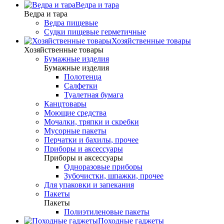
Ведра и тара
Ведра и тара
Ведра пищевые
Судки пищевые герметичные
Хозяйственные товары
Хозяйственные товары
Бумажные изделия
Бумажные изделия
Полотенца
Салфетки
Туалетная бумага
Канцтовары
Моющие средства
Мочалки, тряпки и скребки
Мусорные пакеты
Перчатки и бахилы, прочее
Приборы и аксессуары
Приборы и аксессуары
Одноразовые приборы
Зубочистки, шпажки, прочее
Для упаковки и запекания
Пакеты
Пакеты
Полиэтиленовые пакеты
Походные гаджеты