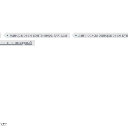
одноразовые контейнера для еды
ланч боксы одноразовые ку
пальник походный
кст.