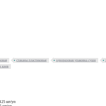
зовая
стаканы пластиковые
одноразовая упаковка суши
и киев
5 шт/уп