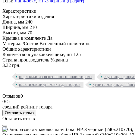
Теги:
Ланч-бокс
,
HP-3 черный (графит)
Характеристики
Характеристики изделия
Длина, мм
240
Ширина, мм
210
Высота, мм
70
Крышка в комплекте
Да
Материал/Состав
Вспененный полистирол
Общие характеристики
Количество в упаковке/ящике, шт
125
Страна производитель
Украина
3.32 грн.
подложки из вспененного полистирола
соусница однора
пластиковые упаковки для тортов
купить коврик для йог
Отзывов
0
0
/ 5
средний рейтинг товара
Оставить отзыв
Оставить отзыв
Одноразовая упаковка ланч-бокс HP-3 черный (240х210х70), 12