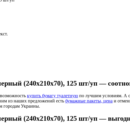
кст.
ерный (240х210х70), 125 шт/уп — соотн
т возможность
купить бумагу туалетную
по лучшим условиям. А 
дним из наших предложений есть
бумажные пакеты, цена
и отмен
м городам Украины.
черный (240х210х70), 125 шт/уп — выгод