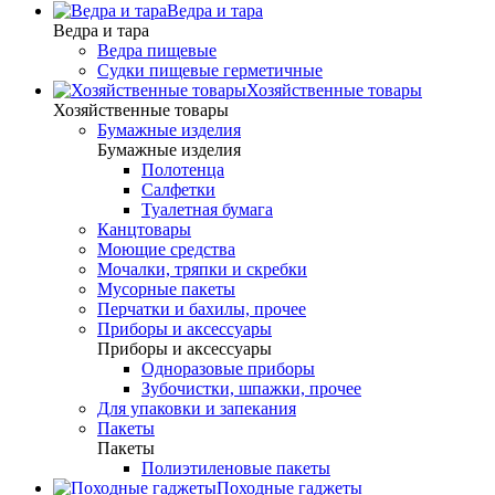
Ведра и тара
Ведра и тара
Ведра пищевые
Судки пищевые герметичные
Хозяйственные товары
Хозяйственные товары
Бумажные изделия
Бумажные изделия
Полотенца
Салфетки
Туалетная бумага
Канцтовары
Моющие средства
Мочалки, тряпки и скребки
Мусорные пакеты
Перчатки и бахилы, прочее
Приборы и аксессуары
Приборы и аксессуары
Одноразовые приборы
Зубочистки, шпажки, прочее
Для упаковки и запекания
Пакеты
Пакеты
Полиэтиленовые пакеты
Походные гаджеты