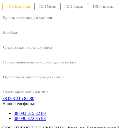
ТОП Категории
ТОП Меню
ТОП Товары
ТОП Фильтры
Купить подложки для фасовки
Вок бокс
Средства для чистки унитазов
Профессиональные моющие средства купить
Одноразовые контейнеры для салатов
Пластиковый лоток для ягод
38 093 315 82 80
Упаковки для азиатской кухни
Наши телефоны:
Одноразовая упаковка ланч-бокс HP-7 черный (143х130х60), 250 шт/уп
Полипропиленовые черные одноразовые контейнеры для еды
Одноразовые контейнеры
Средство для туалета
Контейнеры для первых блюд
38 093 315 82 80
Упаковки для салата
Одноразовая упаковка универсальная ПС-52 на 2250 мл, 450 шт/уп
Упаковки для лапши бумажные
38 096 872 35 98
Туалетная бумага купить в украине
Контейнеры для ягод и кондитерских изделий
Одноразовые стаканы