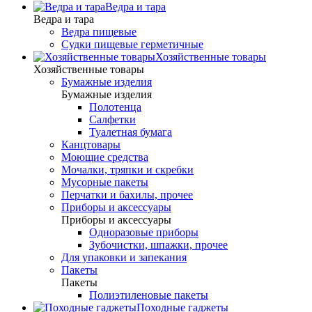
Ведра и тара
Ведра и тара
Ведра пищевые
Судки пищевые герметичные
Хозяйственные товары
Хозяйственные товары
Бумажные изделия
Бумажные изделия
Полотенца
Салфетки
Туалетная бумага
Канцтовары
Моющие средства
Мочалки, тряпки и скребки
Мусорные пакеты
Перчатки и бахилы, прочее
Приборы и аксессуары
Приборы и аксессуары
Одноразовые приборы
Зубочистки, шпажки, прочее
Для упаковки и запекания
Пакеты
Пакеты
Полиэтиленовые пакеты
Походные гаджеты