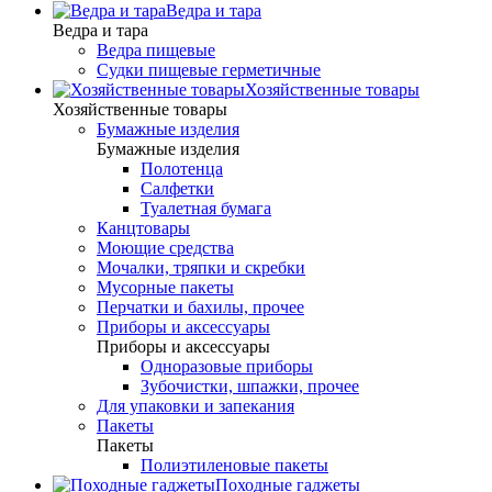
Ведра и тара
Ведра и тара
Ведра пищевые
Судки пищевые герметичные
Хозяйственные товары
Хозяйственные товары
Бумажные изделия
Бумажные изделия
Полотенца
Салфетки
Туалетная бумага
Канцтовары
Моющие средства
Мочалки, тряпки и скребки
Мусорные пакеты
Перчатки и бахилы, прочее
Приборы и аксессуары
Приборы и аксессуары
Одноразовые приборы
Зубочистки, шпажки, прочее
Для упаковки и запекания
Пакеты
Пакеты
Полиэтиленовые пакеты
Походные гаджеты