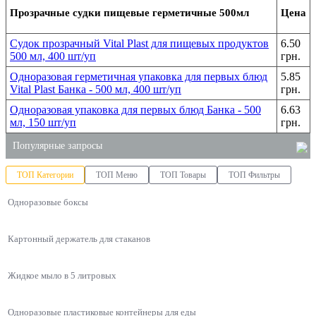
Прозрачные судки пищевые герметичные 500мл
Цена
Судок прозрачный Vital Plast для пищевых продуктов
6.50
500 мл, 400 шт/уп
грн.
Одноразовая герметичная упаковка для первых блюд
5.85
Vital Plast Банка - 500 мл, 400 шт/уп
грн.
Одноразовая упаковка для первых блюд Банка - 500
6.63
мл, 150 шт/уп
грн.
Популярные запросы
ТОП Категории
ТОП Меню
ТОП Товары
ТОП Фильтры
полироль для мебели купить киев
Одноразовые боксы
соусница для суши
ланч бокс для суши
Картонный держатель для стаканов
контейнеры для суши купить
пластиковые контейнеры для ягод
Жидкое мыло в 5 литровых
одноразовые контейнеры пищевые
Одноразовые пластиковые контейнеры для еды