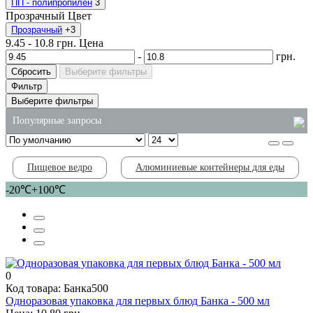
ПП - полипропилен
3
Прозрачный
Цвет
Прозрачный
+3
9.45
-
10.8
грн.
Цена
-
грн.
Сбросить
Выберите фильтры
Фильтр
Выберите фильтры
Популярные запросы
полироль для мебели купить киев
Пищевое ведро
Алюминиевые контейнеры для еды
соусница для суши
-20℃+100℃
ланч бокс для суши
контейнеры для суши купить
пластиковые контейнеры для ягод
одноразовые контейнеры пищевые
0
Код товара: Банка500
Одноразовая упаковка для первых блюд Банка - 500 мл