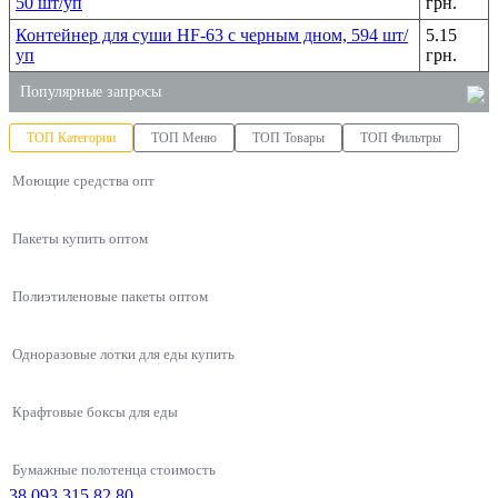
50 шт/уп
грн.
Контейнер для суши HF-63 с черным дном, 594 шт/
5.15
уп
грн.
Популярные запросы
ТОП Категории
ТОП Меню
ТОП Товары
ТОП Фильтры
интернет магазин хозяйственных товаров
Моющие средства опт
одноразовые вилки ложки
купить мыло 5 литров
Пакеты купить оптом
купить пластиковое ведро
одноразовые стаканы оптом цена
Полиэтиленовые пакеты оптом
лотки для ягод купить
Одноразовые лотки для еды купить
Крафтовые боксы для еды
Бумажные полотенца стоимость
38 093 315 82 80
Упаковки для азиатской кухни