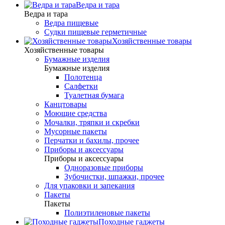
Ведра и тара
Ведра и тара
Ведра пищевые
Судки пищевые герметичные
Хозяйственные товары
Хозяйственные товары
Бумажные изделия
Бумажные изделия
Полотенца
Салфетки
Туалетная бумага
Канцтовары
Моющие средства
Мочалки, тряпки и скребки
Мусорные пакеты
Перчатки и бахилы, прочее
Приборы и аксессуары
Приборы и аксессуары
Одноразовые приборы
Зубочистки, шпажки, прочее
Для упаковки и запекания
Пакеты
Пакеты
Полиэтиленовые пакеты
Походные гаджеты