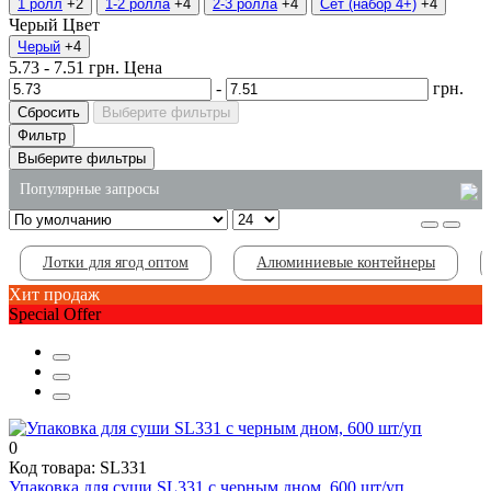
1 ролл
+2
1-2 ролла
+4
2-3 ролла
+4
Сет (набор 4+)
+4
Черый
Цвет
Черый
+4
5.73
-
7.51
грн.
Цена
-
грн.
Сбросить
Выберите фильтры
Фильтр
Выберите фильтры
Популярные запросы
интернет магазин хозяйственных товаров
Лотки для ягод оптом
Алюминиевые контейнеры
одноразовые вилки ложки
Хит продаж
купить мыло 5 литров
Special Offer
купить пластиковое ведро
одноразовые стаканы оптом цена
лотки для ягод купить
0
Код товара: SL331
Упаковка для суши SL331 с черным дном, 600 шт/уп