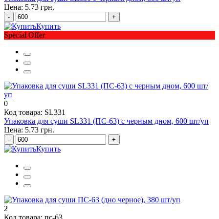
Цена: 5.73 грн.
-
+
Купить
Special Offer
0
Код товара: SL331
Упаковка для суши SL331 (ПС-63) с черным дном, 600 шт/уп
Цена: 5.73 грн.
-
+
Купить
2
Код товара: пс-63