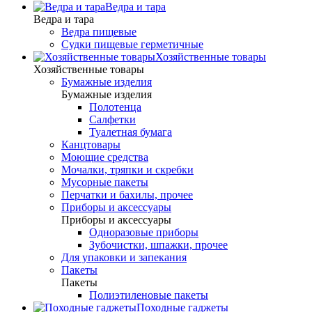
Ведра и тара
Ведра и тара
Ведра пищевые
Судки пищевые герметичные
Хозяйственные товары
Хозяйственные товары
Бумажные изделия
Бумажные изделия
Полотенца
Салфетки
Туалетная бумага
Канцтовары
Моющие средства
Мочалки, тряпки и скребки
Мусорные пакеты
Перчатки и бахилы, прочее
Приборы и аксессуары
Приборы и аксессуары
Одноразовые приборы
Зубочистки, шпажки, прочее
Для упаковки и запекания
Пакеты
Пакеты
Полиэтиленовые пакеты
Походные гаджеты