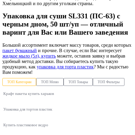
Хмельницкий и по другим уголкам страны.
Упаковка для суши SL331 (ПС-63) с
черным дном, 50 шт/уп — отличный
варинт для Вас или Вашего заведения
Большой ассортимент включает массу товаров, среди которых
пакет бумажный
и прочие. В случае, если Вас интересует
жидкое мыло (5л), купить
можете, оставив заявку и выбрав
удобный метод доставки. Вы собираетесь купить такую
продукцию, как
упаковка для торта пластик
? Мы с радостью
Вам поможем!
ТОП Категории
ТОП Меню
ТОП Товары
ТОП Фильтры
Крафт пакеты купить харьков
Упаковка для тортов пластик
Купить пластиковое ведро