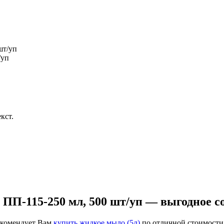
/уп
кст.
 ПП-115-250 мл, 500 шт/уп — выгодное с
рекомендует Вам
купить жидкое мыло (5л)
по отличной стоимости