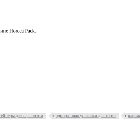
ине Horeca Pack.
тейнеры для еды оптом
одноразовая упаковка для торта
карем