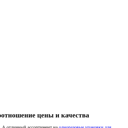
оотношение цены и качества
. А отличный ассортимент на
одноразовые упаковки для