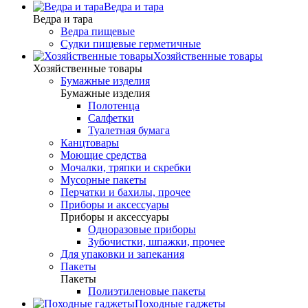
Ведра и тара
Ведра и тара
Ведра пищевые
Судки пищевые герметичные
Хозяйственные товары
Хозяйственные товары
Бумажные изделия
Бумажные изделия
Полотенца
Салфетки
Туалетная бумага
Канцтовары
Моющие средства
Мочалки, тряпки и скребки
Мусорные пакеты
Перчатки и бахилы, прочее
Приборы и аксессуары
Приборы и аксессуары
Одноразовые приборы
Зубочистки, шпажки, прочее
Для упаковки и запекания
Пакеты
Пакеты
Полиэтиленовые пакеты
Походные гаджеты