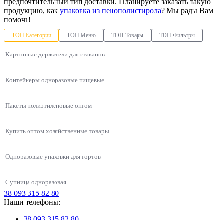
предпочтительный тип доставки. Планируете заказать такую
продукцию, как
упаковка из пенополистирола
? Мы рады Вам
помочь!
ТОП Категории
ТОП Меню
ТОП Товары
ТОП Фильтры
Картонные держатели для стаканов
Контейнеры одноразовые пищевые
Пакеты полиэтиленовые оптом
Купить оптом хозяйственные товары
Одноразовые упаковки для тортов
Супница одноразовая
38 093 315 82 80
Упаковки для азиатской кухни
Наши телефоны:
Контейнер для гарниров плотный ПП-118 на 500 мл РОЗНИЦА
Пластиковые коробки для торта 2250мл из полистирола
Одноразовые контейнеры
Лоток вспененный полистирол
(возможность запайки), 100шт/уп
Контейнеры для первых блюд
38 093 315 82 80